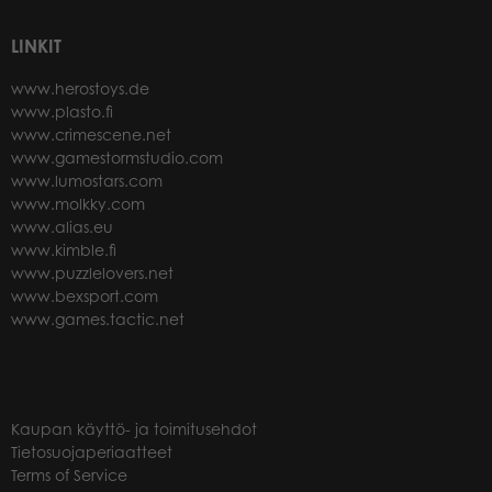
LINKIT
www.herostoys.de
www.plasto.fi
www.crimescene.net
www.gamestormstudio.com
www.lumostars.com
www.molkky.com
www.alias.eu
www.kimble.fi
www.puzzlelovers.net
www.bexsport.com
www.games.tactic.net
Kaupan käyttö- ja toimitusehdot
Tietosuojaperiaatteet
Terms of Service