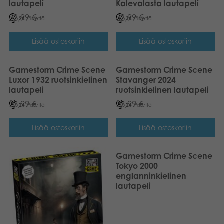
lautapeli
Kalevalasta lautapeli
23,99
€
33,99
€
24
Pistettä
34
Pistettä
Lisää ostoskoriin
Lisää ostoskoriin
Gamestorm Crime Scene
Gamestorm Crime Scene
Luxor 1932 ruotsinkielinen
Stavanger 2024
lautapeli
ruotsinkielinen lautapeli
23,99
€
23,99
€
24
Pistettä
24
Pistettä
Lisää ostoskoriin
Lisää ostoskoriin
Gamestorm Crime Scene
Tokyo 2000
englanninkielinen
lautapeli