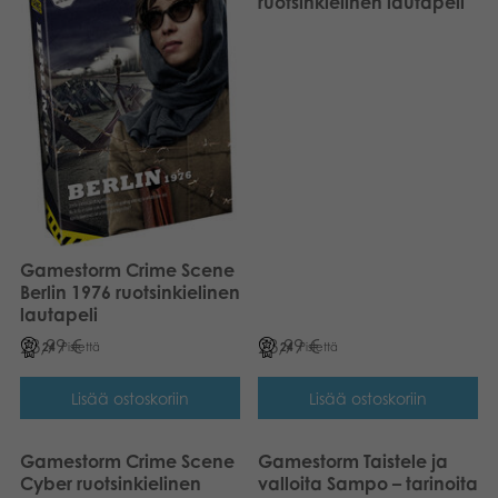
ruotsinkielinen lautapeli
Gamestorm Crime Scene
Berlin 1976 ruotsinkielinen
lautapeli
23,99
€
23,99
€
24
Pistettä
24
Pistettä
Lisää ostoskoriin
Lisää ostoskoriin
Gamestorm Crime Scene
Gamestorm Taistele ja
Cyber ruotsinkielinen
valloita Sampo – tarinoita