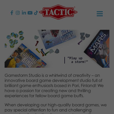
KAUPPA
Lasten pelit
AJANKOHTAISTA
Perhepelit
TACTIC
Aikuisten pelit
Tapa toimia
YHTEYSTIEDOT
Gamestorm Studio is a whirlwind of creativity – an
Ulkopelit
innovative board game development studio full of
Vastuullisuus
Ota yhteyttä
PLAY CLUB
brilliant game enthusiasts based in Pori, Finland! We
have a passion for creating new and thrilling
Reklamaatiot
Palapelit
0
Tarina
Sivustot
experiences for fellow board game buffs.
OSTOSKORI
When developing our high-quality board games, we
Lelut
Medialle
OMA TILI
pay special attention to fun and challenging