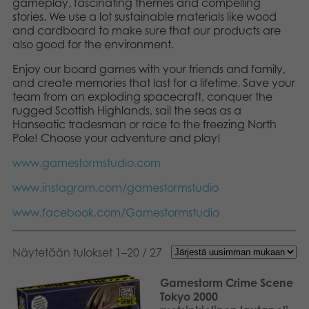
gameplay, fascinating themes and compelling
Kirjat
stories. We use a lot sustainable materials like wood
Suomi
and cardboard to make sure that our products are
also good for the environment.
Arkistoidut tuotteet
English
Enjoy our board games with your friends and family,
and create memories that last for a lifetime. Save your
Promotuotteet
Dansk
team from an exploding spacecraft, conquer the
rugged Scottish Highlands, sail the seas as a
Nederlands
Sovellukset
Hanseatic tradesman or race to the freezing North
Pole! Choose your adventure and play!
Français
www.gamestormstudio.com
Norsk
www.instagram.com/gamestormstudio
Polski
www.facebook.com/Gamestormstudio
Svenska
Näytetään tulokset 1–20 / 27
Deutsch
Gamestorm Crime Scene
Tokyo 2000