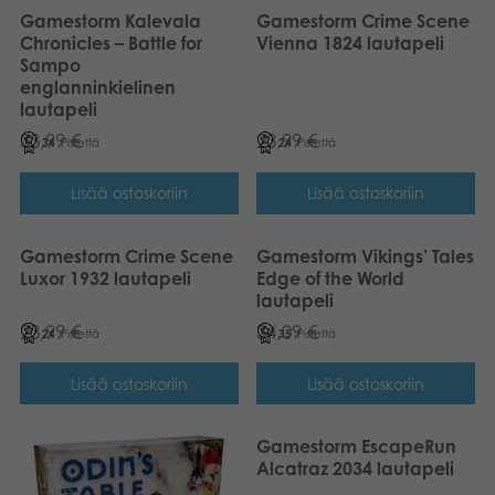
Gamestorm Kalevala
Gamestorm Crime Scene
Chronicles – Battle for
Vienna 1824 lautapeli
Sampo
englanninkielinen
lautapeli
33,99
€
23,99
€
34
Pistettä
24
Pistettä
Lisää ostoskoriin
Lisää ostoskoriin
Gamestorm Crime Scene
Gamestorm Vikings’ Tales
Luxor 1932 lautapeli
Edge of the World
lautapeli
23,99
€
34,09
€
24
Pistettä
35
Pistettä
Lisää ostoskoriin
Lisää ostoskoriin
Gamestorm EscapeRun
Alcatraz 2034 lautapeli