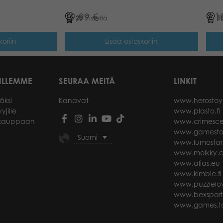
19,99
€
9,1
20
Pistettä
1
koriin
Lisää ostoskoriin
ILLEMME
SEURAA MEITÄ
LINKIT
äksi
Kanavat
www.herostoy
yjille
www.plasto.fi
okauppaan
www.crimesce
www.gamesto
Suomi
www.lumostar
www.molkky.
www.alias.eu
www.kimble.fi
www.puzzlelov
www.bexspor
www.games.ta