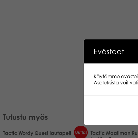
Evästeet
Käytämme evästeitä.
Asetuksista voit va
Tutustu myös
Uutta!
Tactic Wordy Quest lautapeli
Tactic Maailman Ruo