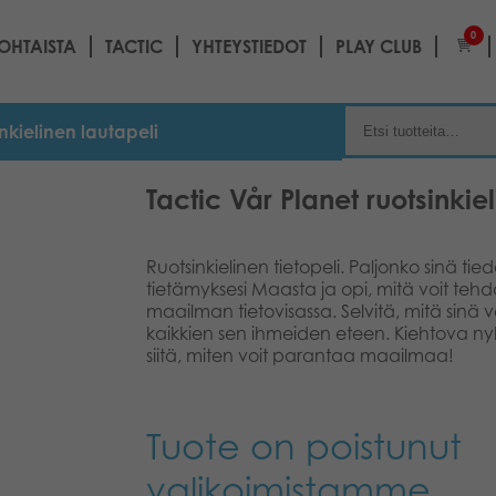
0
OHTAISTA
TACTIC
YHTEYSTIEDOT
PLAY CLUB
inkielinen lautapeli
Tactic Vår Planet ruotsinkie
Ruotsinkielinen tietopeli. Paljonko sinä 
tietämyksesi Maasta ja opi, mitä voit teh
maailman tietovisassa. Selvitä, mitä sinä
kaikkien sen ihmeiden eteen. Kiehtova nyk
siitä, miten voit parantaa maailmaa!
Tuote on poistunut
valikoimistamme.