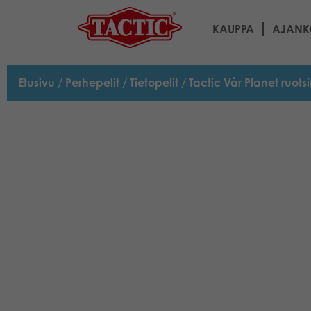
KAUPPA
AJANK
Etusivu
/
Perhepelit
/
Tietopelit
/ Tactic Vår Planet ruots