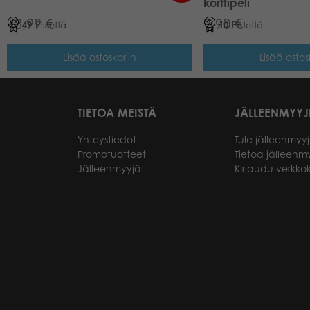
korttipeli
48,99
€
9,90
€
49
Pistettä
10
Pistettä
Lisää ostoskoriin
Lisää ostos
TIETOA MEISTÄ
JÄLLEENMYYJ
Yhteystiedot
Tule jälleenmyyj
Promotuotteet
Tietoa jälleenmy
Jälleenmyyjät
Kirjaudu verkk