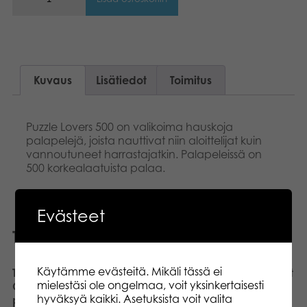
Kuvaus
Lisätiedot
Toimitus
Puzzle Lovers 500 on valikoima hauskoja
palapelejä, joista nauttivat niin aloittelijat kuin
vannoutuneet harrastajatkin. Palapeleissä on
500 korkealaatuista palaa.
Evästeet
Tutustu myös
Käytämme evästeitä. Mikäli tässä ei
Tactic Puzzle Lovers
Tactic Puzzle Lovers Street
mielestäsi ole ongelmaa, voit yksinkertaisesti
Christmas Card 500
Art of Graffiti 500 palan
hyväksyä kaikki. Asetuksista voit valita
palan palapeli
palapeli