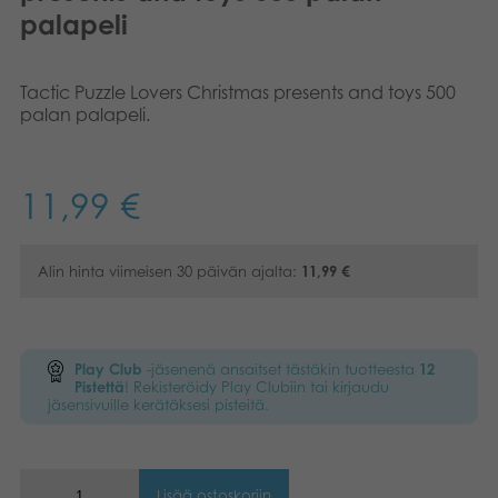
palapeli
Kirjat
Suomi
Arkistoidut tuotteet
Norsk
Tactic Puzzle Lovers Christmas presents and toys 500
palan palapeli.
Promotuotteet
Polski
Svenska
11,99
€
Sovellukset
Alin hinta viimeisen 30 päivän ajalta:
11,99
€
Play Club
-jäsenenä ansaitset tästäkin tuotteesta
12
Pistettä
! Rekisteröidy Play Clubiin tai kirjaudu
jäsensivuille kerätäksesi pisteitä.
Lisää ostoskoriin