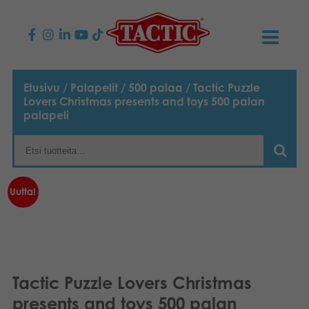
KAUPPA
Etusivu
/
Palapelit
/
500 palaa
/ Tactic Puzzle
Lovers Christmas presents and toys 500 palan
Lasten pelit
AJANKOHTAISTA
palapeli
Perhepelit
TACTIC
Aikuisten pelit
Tapa toimia
YHTEYSTIEDOT
Uutta!
Ulkopelit
Vastuullisuus
Ota yhteyttä
PLAY CLUB
Reklamaatiot
Palapelit
0
Tarina
Sivustot
OSTOSKORI
Tactic Puzzle Lovers Christmas
Lelut
Medialle
OMA TILI
presents and toys 500 palan