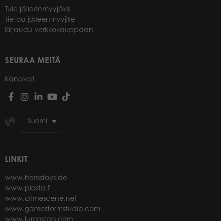
Tule jälleenmyyjäksi
Tietoa jälleenmyyjille
Kirjaudu verkkokauppaan
SEURAA MEITÄ
Kanavat
Suomi
LINKIT
www.herostoys.de
www.plasto.fi
www.crimescene.net
www.gamestormstudio.com
www.lumostars.com