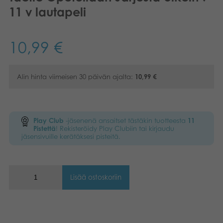
11 v lautapeli
Kirjat
Suomi
Arkistoidut tuotteet
10,99
€
Promotuotteet
Alin hinta viimeisen 30 päivän ajalta:
10,99
€
Sovellukset
Play Club
-jäsenenä ansaitset tästäkin tuotteesta
11
Pistettä
! Rekisteröidy Play Clubiin tai kirjaudu
jäsensivuille kerätäksesi pisteitä.
Lisää ostoskoriin