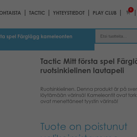
0
OHTAISTA
TACTIC
YHTEYSTIEDOT
PLAY CLUB
örsta spel Färglägg kameleonten
Tactic Mitt första spel Fä
ruotsinkielinen lautapeli
Ruotsinkielinen. Denna produkt är på sv
löytämään värinsä! Kameleontit ovat tork
ovat menettäneet tyystin värinsä!
Tuote on poistunut