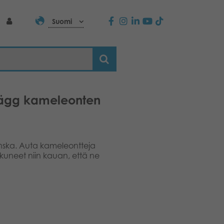
Suomi
rglägg kameleonten
enska. Auta kameleontteja
kuneet niin kauan, että ne