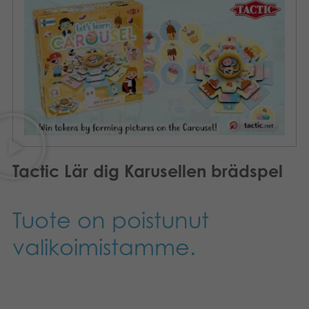
Kirjat
Suomi
Arkistoidut tuotteet
Svenska
Promotuotteet
Sovellukset
Tactic Lär dig Karusellen brädspel
Tuote on poistunut
valikoimistamme.