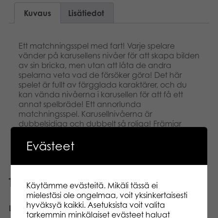
Kuvaus
Lisätiedot
Ett matchningsspel med fart! Varje spelare
vänder på karusellens nivåer för att skapa bilden
av sin bricka, men utan att låta de andra
spelarna veta vad de försöker göra! Det här
spelet är fullt av färgglada karaktärer, och du
kan vända nivåerna i karusellen för att få ett
annat spelbräde! Ett annorlunda
matchningsspel. Karusellnivåerna är
dubbelsidiga och dubbelt så roliga! Främjar
tidiga kognitiva färdigheter!
Evästeet
Tutustu myös
Käytämme evästeitä. Mikäli tässä ei
mielestäsi ole ongelmaa, voit yksinkertaisesti
hyväksyä kaikki. Asetuksista voit valita
Lär dig engelska
Lär Dig Bokstäver
tarkemmin minkälaiset evästeet haluat