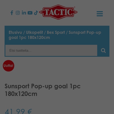
KAUPPA
Etusivu
/
Ulkopelit
/
Bex Sport
/ Sunsport Pop-up
goal 1pc 180x120cm
Lasten pelit
AJANKOHTAISTA
Perhepelit
TACTIC
Uutta!
Aikuisten pelit
Tapa toimia
YHTEYSTIEDOT
Ulkopelit
Vastuullisuus
Ota yhteyttä
PLAY CLUB
Sunsport Pop-up goal 1pc
Reklamaatiot
180x120cm
Palapelit
0
Tarina
Sivustot
OSTOSKORI
Lelut
Medialle
41,99
€
OMA TILI