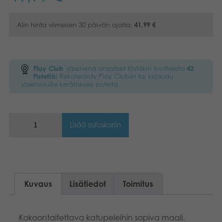
Kirjat
Suomi
Alin hinta viimeisen 30 päivän ajalta:
41,99
€
Arkistoidut tuotteet
Dansk
Promotuotteet
Norsk
Play Club
-jäsenenä ansaitset tästäkin tuotteesta
42
Pistettä
! Rekisteröidy Play Clubiin tai kirjaudu
Polski
jäsensivuille kerätäksesi pisteitä.
Sovellukset
Svenska
Lisää ostoskoriin
Deutsch
Kuvaus
Lisätiedot
Toimitus
Kokoontaitettava katupeleihin sopiva maali.