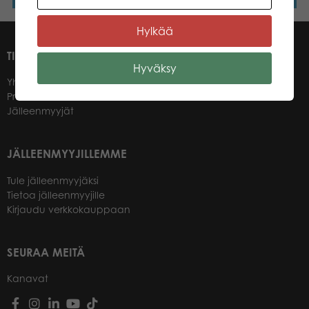
Hylkää
TIETOA MEISTÄ
Hyväksy
Yhteystiedot
Promotuotteet
Jälleenmyyjät
JÄLLEENMYYJILLEMME
Tule jälleenmyyjäksi
Tietoa jälleenmyyjille
Kirjaudu verkkokauppaan
SEURAA MEITÄ
Kanavat