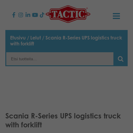
KAUPPA
Etusivu
/
Lelut
/ Scania R-Series UPS logistics truck
with forklift
Lasten pelit
AJANKOHTAISTA
Perhepelit
TACTIC
Aikuisten pelit
Tapa toimia
YHTEYSTIEDOT
Ulkopelit
Vastuullisuus
Ota yhteyttä
PLAY CLUB
Reklamaatiot
Palapelit
0
Tarina
Sivustot
OSTOSKORI
Scania R-Series UPS logistics truck
with forklift
Lelut
Medialle
OMA TILI