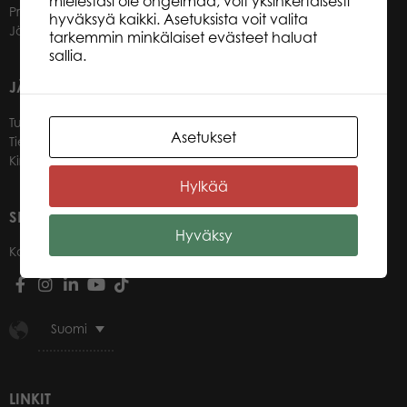
mielestäsi ole ongelmaa, voit yksinkertaisesti
Promotuotteet
hyväksyä kaikki. Asetuksista voit valita
Jälleenmyyjät
tarkemmin minkälaiset evästeet haluat
sallia.
JÄLLEENMYYJILLEMME
Tule jälleenmyyjäksi
Asetukset
Tietoa jälleenmyyjille
Kirjaudu verkkokauppaan
Hylkää
SEURAA MEITÄ
Hyväksy
Kanavat
Suomi
LINKIT