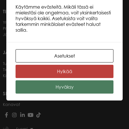
Käytämme evästeitä. Mikäli tässä ei
TIETOA MEISTÄ
mielestäsi ole ongelmaa, voit yksinkertaisesti
hyväksyä kaikki. Asetuksista voit valita
Yhteystiedot
tarkemmin minkälaiset evästeet haluat
Promotuotteet
sallia.
Jälleenmyyjät
JÄLLEENMYYJILLEMME
Asetukset
Tule jälleenmyyjäksi
Tietoa jälleenmyyjille
Hylkää
Kirjaudu verkkokauppaan
Hyväksy
SEURAA MEITÄ
Kanavat
Suomi