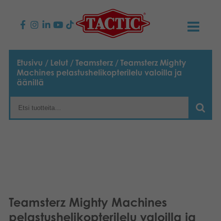
KAUPPA
Etusivu
/
Lelut
/
Teamsterz
/ Teamsterz Mighty
Machines pelastushelikopterilelu valoilla ja
Lasten pelit
AJANKOHTAISTA
äänillä
Perhepelit
TACTIC
Aikuisten pelit
Tapa toimia
YHTEYSTIEDOT
Ulkopelit
Vastuullisuus
Ota yhteyttä
PLAY CLUB
Reklamaatiot
Palapelit
0
Tarina
Sivustot
OSTOSKORI
Teamsterz Mighty Machines
Lelut
Medialle
OMA TILI
pelastushelikopterilelu valoilla ja