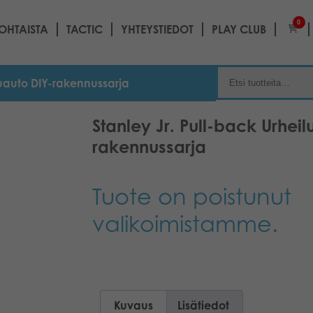
0
OHTAISTA
TACTIC
YHTEYSTIEDOT
PLAY CLUB
luauto DIY-rakennussarja
Stanley Jr. Pull-back Urheil
rakennussarja
Tuote on poistunut
valikoimistamme.
Kuvaus
Lisätiedot