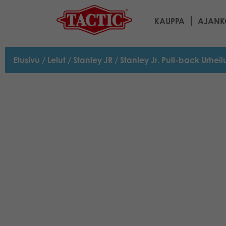
KAUPPA
AJANK
Etusivu
/
Lelut
/
Stanley JR
/ Stanley Jr. Pull-back Urhei