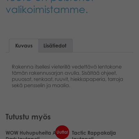
valikoimistamme.
Kirjat
Suomi
Arkistoidut tuotteet
Dansk
Promotuotteet
Norsk
Kuvaus
Lisätiedot
Svenska
Sovellukset
Rakenna itsellesi vieterillä vedettävä lentokone
tämän rakennusarjan avulla. Sisältää ohjeet,
puuosat, renkaat, ruuvit, hiekkapaperia, tarroja
sekä pensselin ja maalia.
Tutustu myös
Uutta!
WOW Huhupuheita After
Tactic Rappakalja