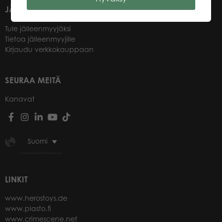
JÄLLEENMYYJILLEMME
Tule jälleenmyyjäksi
Tietoa jälleenmyyjille
Kirjaudu verkkokauppaan
SEURAA MEITÄ
Kanavat
Suomi
LINKIT
www.herostoys.de
www.plasto.fi
www.crimescene.net