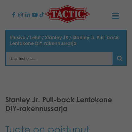
KAUPPA
Etusivu
/
Lelut
/
Stanley JR
/ Stanley Jr. Pull-back
Lentokone DIY-rakennussarja
Lasten pelit
AJANKOHTAISTA
Perhepelit
TACTIC
Aikuisten pelit
Tapa toimia
YHTEYSTIEDOT
Ulkopelit
Vastuullisuus
Ota yhteyttä
PLAY CLUB
Stanley Jr. Pull-back Lentokone
Reklamaatiot
DIY-rakennussarja
Palapelit
0
Tarina
Sivustot
OSTOSKORI
Lelut
Medialle
Tuote on poistunut
OMA TILI