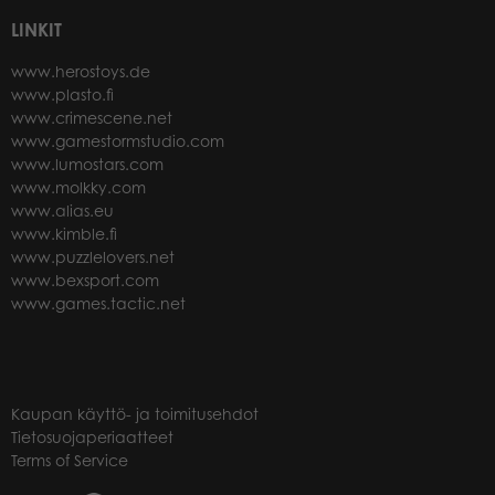
LINKIT
www.herostoys.de
www.plasto.fi
www.crimescene.net
www.gamestormstudio.com
www.lumostars.com
www.molkky.com
www.alias.eu
www.kimble.fi
www.puzzlelovers.net
www.bexsport.com
www.games.tactic.net
Kaupan käyttö- ja toimitusehdot
Tietosuojaperiaatteet
Terms of Service