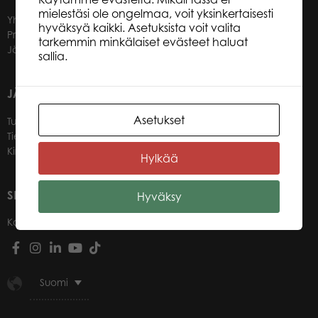
mielestäsi ole ongelmaa, voit yksinkertaisesti
Yhteystiedot
hyväksyä kaikki. Asetuksista voit valita
Promotuotteet
tarkemmin minkälaiset evästeet haluat
Jälleenmyyjät
sallia.
JÄLLEENMYYJILLEMME
Asetukset
Tule jälleenmyyjäksi
Tietoa jälleenmyyjille
Kirjaudu verkkokauppaan
Hylkää
SEURAA MEITÄ
Hyväksy
Kanavat
Suomi