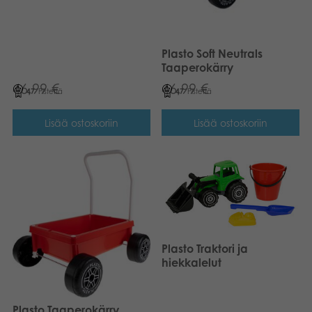
Plasto Soft Neutrals
Taaperokärry
46,99
€
46,99
€
47
Pistettä
47
Pistettä
Lisää ostoskoriin
Lisää ostoskoriin
Plasto Traktori ja
hiekkalelut
Plasto Taaperokärry