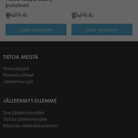
punainen
44,99
€
25,99
€
45
Pistettä
26
Pistettä
Lisää ostoskoriin
Lisää ostoskoriin
TIETOA MEISTÄ
Yhteystiedot
Promotuotteet
Jälleenmyyjät
JÄLLEENMYYJILLEMME
Tule jälleenmyyjäksi
Tietoa jälleenmyyjille
Kirjaudu verkkokauppaan