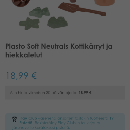
Kirjat
Suomi
Arkistoidut tuotteet
English
Promotuotteet
Nederlands
Plasto Soft Neutrals Kottikärryt ja
Français
Sovellukset
hiekkalelut
Norsk
18,99
€
Polski
Svenska
Alin hinta viimeisen 30 päivän ajalta:
18,99
€
Play Club
-jäsenenä ansaitset tästäkin tuotteesta
19
Pistettä
! Rekisteröidy Play Clubiin tai kirjaudu
jäsensivuille kerätäksesi pisteitä.