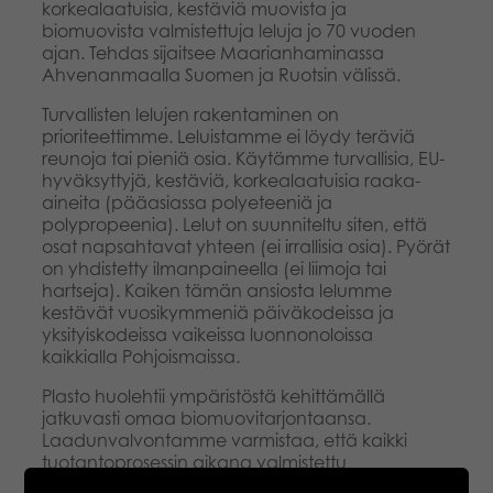
korkealaatuisia, kestäviä muovista ja
biomuovista valmistettuja leluja jo 70 vuoden
ajan. Tehdas sijaitsee Maarianhaminassa
Ahvenanmaalla Suomen ja Ruotsin välissä.
Turvallisten lelujen rakentaminen on
prioriteettimme. Leluistamme ei löydy teräviä
reunoja tai pieniä osia. Käytämme turvallisia, EU-
hyväksyttyjä, kestäviä, korkealaatuisia raaka-
aineita (pääasiassa polyeteeniä ja
polypropeenia). Lelut on suunniteltu siten, että
osat napsahtavat yhteen (ei irrallisia osia). Pyörät
on yhdistetty ilmanpaineella (ei liimoja tai
hartseja). Kaiken tämän ansiosta lelumme
kestävät vuosikymmeniä päiväkodeissa ja
yksityiskodeissa vaikeissa luonnonoloissa
kaikkialla Pohjoismaissa.
Plasto huolehtii ympäristöstä kehittämällä
jatkuvasti omaa biomuovitarjontaansa.
Laadunvalvontamme varmistaa, että kaikki
tuotantoprosessin aikana valmistettu
epätäydellinen osa pelletoidaan ja käytetään