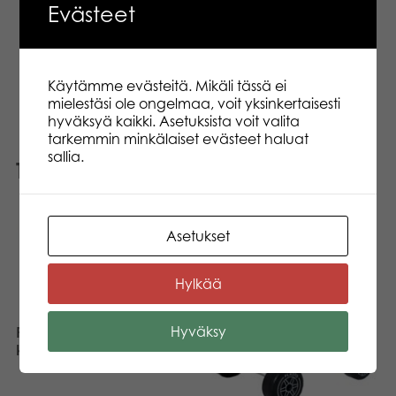
Evästeet
uudelleen omassa tuotannossamme.
Tuotantomme toimii myös osittain
aurinkoenergialla, ja tehdas ja toimisto
lämmitetään tuotannon aikana syntyvällä
kuumalla vedellä.
Käytämme evästeitä. Mikäli tässä ei
mielestäsi ole ongelmaa, voit yksinkertaisesti
hyväksyä kaikki. Asetuksista voit valita
tarkemmin minkälaiset evästeet haluat
sallia.
Tutustu myös
Asetukset
Hylkää
Hyväksy
Plasto Soft Neutrals Iso
kuorma-auto 60 cm