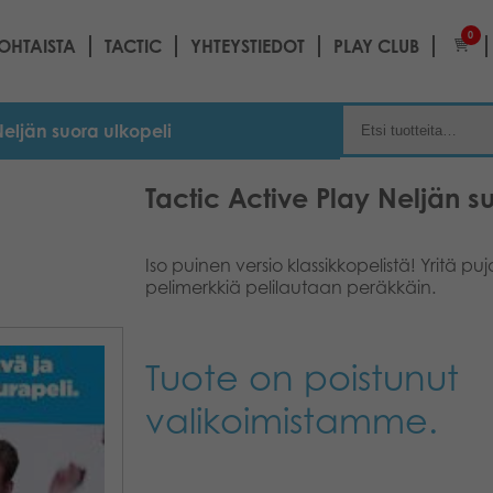
0
OHTAISTA
TACTIC
YHTEYSTIEDOT
PLAY CLUB
Neljän suora ulkopeli
Tactic Active Play Neljän s
Iso puinen versio klassikkopelistä! Yritä p
pelimerkkiä pelilautaan peräkkäin.
Tuote on poistunut
valikoimistamme.