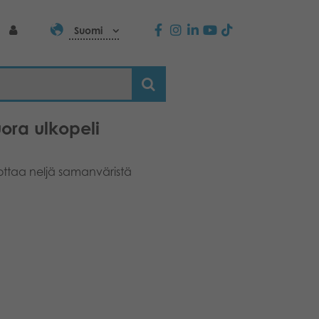
Suomi
uora ulkopeli
ujottaa neljä samanväristä