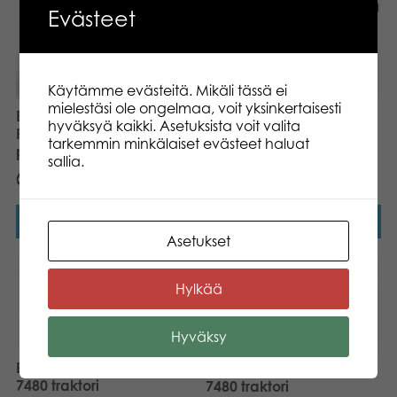
Evästeet
Käytämme evästeitä. Mikäli tässä ei
mielestäsi ole ongelmaa, voit yksinkertaisesti
Bruder Claas Nectis 267 F
Bruder Claas Rollant 250
hyväksyä kaikki. Asetuksista voit valita
traktori etukuormaajalla
Paalain ja yksi
tarkemmin minkälaiset evästeet haluat
sekä kippiperävaunulla
pyöröpaali
sallia.
54,99
€
63,99
€
55
Pistettä
64
Pistettä
Lisää ostoskoriin
Lisää ostoskoriin
Asetukset
Hylkää
Hyväksy
Bruder Massey Ferguson
Bruder Massey Ferguson
7480 traktori
7480 traktori