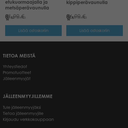
etukuormaajalla ja
kippiperävaunulla
metsäperävaunulla
81,99
€
86,99
€
82
Pistettä
87
Pistettä
Lisää ostoskoriin
Lisää ostoskoriin
TIETOA MEISTÄ
Yhteystiedot
Promotuotteet
Jälleenmyyjät
JÄLLEENMYYJILLEMME
Tule jälleenmyyjäksi
Tietoa jälleenmyyjille
Kirjaudu verkkokauppaan