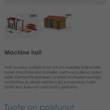
Kirjat
Suomi
Arkistoidut tuotteet
Dansk
Promotuotteet
Norsk
Svenska
Sovellukset
Machine hall
Halli soveltuu korkeintaan 24 cm korkeille työkoneille
kuten maatalouden koneille, perävaunuille ja niiden
osille. Elementtirakenteen ansiosta kattoelementtejä
voi irrottaa ja siirtää ajoneuvoja ja hahmoja hallin
sisällä kun liukuvat ovet ovat suljettuina.
Tuote on poistunut