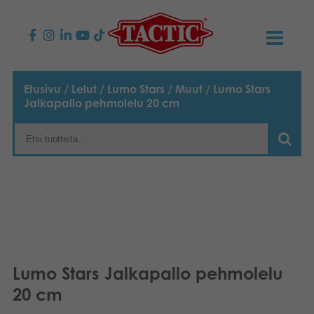
KAUPPA
Etusivu
/
Lelut
/
Lumo Stars
/
Muut
/ Lumo Stars
Jalkapallo pehmolelu 20 cm
Lasten pelit
AJANKOHTAISTA
Perhepelit
TACTIC
Aikuisten pelit
Tapa toimia
YHTEYSTIEDOT
Ulkopelit
Vastuullisuus
Ota yhteyttä
PLAY CLUB
Reklamaatiot
Palapelit
0
Tarina
Sivustot
OSTOSKORI
Lumo Stars Jalkapallo pehmolelu
20 cm
Lelut
Medialle
OMA TILI