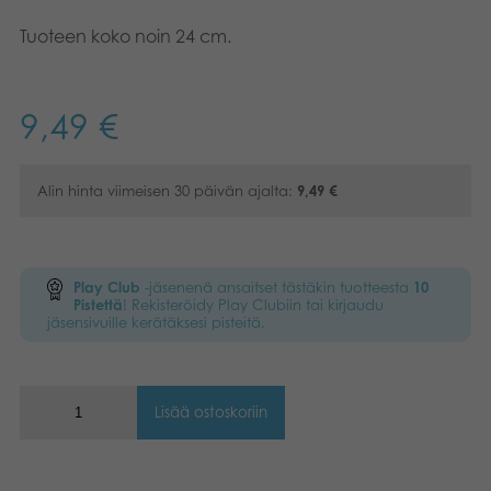
Kirjat
Tuoteen koko noin 24 cm.
Suomi
Arkistoidut tuotteet
Nederlands
9,49
€
Promotuotteet
Norsk
Alin hinta viimeisen 30 päivän ajalta:
9,49
€
Sovellukset
Play Club
-jäsenenä ansaitset tästäkin tuotteesta
10
Pistettä
! Rekisteröidy Play Clubiin tai kirjaudu
jäsensivuille kerätäksesi pisteitä.
Lisää ostoskoriin