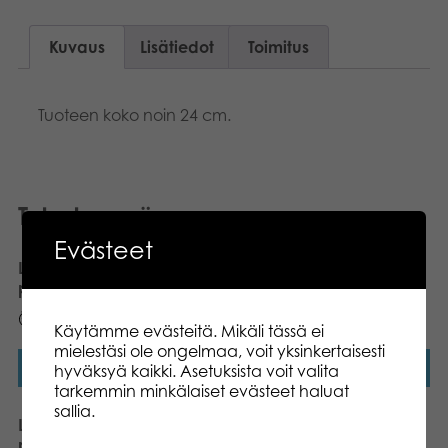
Kuvaus
Lisätiedot
Toimitus
Tuoteen koko noin 24 cm.
Tutustu myös
Evästeet
Lumo Stars Yllätyspurkki
Lumo Stars Kawaii Tuutti
pehmolelu
pehmolelu 35 cm
12,99
€
13,79
€
13
Pistettä
14
Pistettä
Käytämme evästeitä. Mikäli tässä ei
mielestäsi ole ongelmaa, voit yksinkertaisesti
Lisää ostoskoriin
Lisää ostoskoriin
hyväksyä kaikki. Asetuksista voit valita
tarkemmin minkälaiset evästeet haluat
sallia.
Lumo Stars Koripallo
Lumo Stars
pehmolelu 20 cm
Amerikkalainen