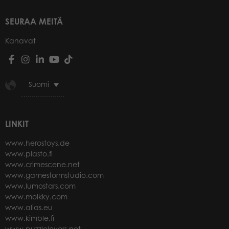
SEURAA MEITÄ
Kanavat
Suomi
LINKIT
www.herostoys.de
www.plasto.fi
www.crimescene.net
www.gamestormstudio.com
www.lumostars.com
www.molkky.com
www.alias.eu
www.kimble.fi
www.puzzlelovers.net