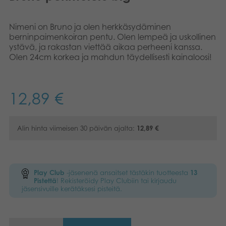
Kirjat
Suomi
Nimeni on Bruno ja olen herkkäsydäminen
berninpaimenkoiran pentu. Olen lempeä ja uskollinen
Arkistoidut tuotteet
English
ystävä, ja rakastan viettää aikaa perheeni kanssa.
Olen 24cm korkea ja mahdun täydellisesti kainaloosi!
Promotuotteet
Dansk
Français
Sovellukset
12,89
€
Norsk
Alin hinta viimeisen 30 päivän ajalta:
12,89
€
Polski
Svenska
Play Club
-jäsenenä ansaitset tästäkin tuotteesta
13
Pistettä
! Rekisteröidy Play Clubiin tai kirjaudu
jäsensivuille kerätäksesi pisteitä.