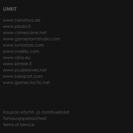
LINKIT
www.herostoys.de
www.plasto.fi
www.crimescene.net
www.gamestormstudio.com
www.lumostars.com
www.molkky.com
www.alias.eu
www.kimble.fi
www.puzzlelovers.net
www.bexsport.com
www.games.tactic.net
Kaupan käyttö- ja toimitusehdot
Tietosuojaperiaatteet
Terms of Service