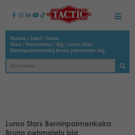
KAUPPA
Etusivu
/
Lelut
/
Lumo
Stars
/
Pehmolelut
/
Big
/ Lumo Stars
Lasten pelit
AJANKOHTAISTA
Berninpaimenkoira Bruno pehmolelu big
Perhepelit
TACTIC
Aikuisten pelit
Tapa toimia
YHTEYSTIEDOT
Ulkopelit
Vastuullisuus
Ota yhteyttä
PLAY CLUB
Reklamaatiot
Palapelit
0
Tarina
Sivustot
OSTOSKORI
Lumo Stars Berninpaimenkoira
Lelut
Medialle
OMA TILI
Bruno pehmolelu big