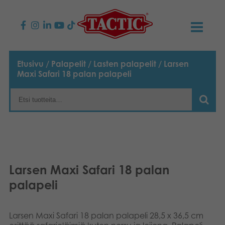
KAUPPA
Etusivu
/
Palapelit
/
Lasten palapelit
/ Larsen
Maxi Safari 18 palan palapeli
Lasten pelit
AJANKOHTAISTA
Perhepelit
TACTIC
Aikuisten pelit
Tapa toimia
YHTEYSTIEDOT
Ulkopelit
Vastuullisuus
Ota yhteyttä
PLAY CLUB
Larsen Maxi Safari 18 palan
Reklamaatiot
palapeli
Palapelit
0
Tarina
Sivustot
OSTOSKORI
Lelut
Medialle
Larsen Maxi Safari 18 palan palapeli 28,5 x 36,5 cm
OMA TILI