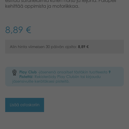
esittää safarieläimiä kuten norsu ja leijona. Palapeli
kehittää oppimista ja motoriikkaa.
Kirjat
Suomi
Arkistoidut tuotteet
Dansk
8,89
€
Promotuotteet
Nederlands
Alin hinta viimeisen 30 päivän ajalta:
8,89
€
Polski
Sovellukset
Svenska
Play Club
-jäsenenä ansaitset tästäkin tuotteesta
9
Pistettä
! Rekisteröidy Play Clubiin tai kirjaudu
jäsensivuille kerätäksesi pisteitä.
Lisää ostoskoriin