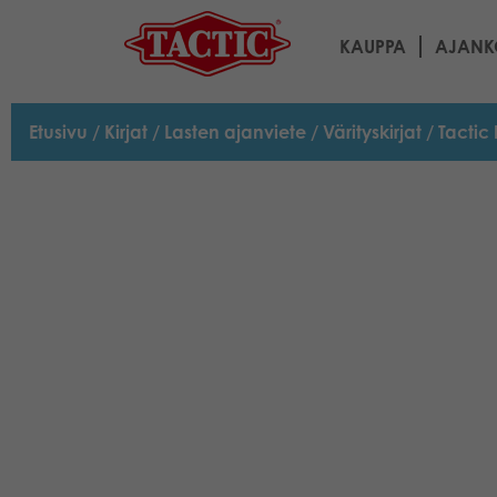
KAUPPA
AJANK
Etusivu
/
Kirjat
/
Lasten ajanviete
/
Värityskirjat
/ Tactic 