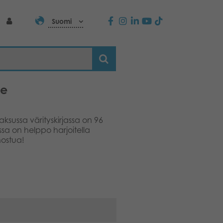
Suomi
le
aksussa värityskirjassa on 96
ssa on helppo harjoitella
nostua!