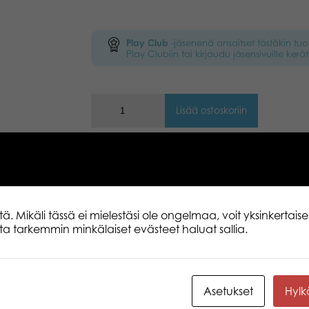
Play Club
-jäsenenä ansaitset tästäkin tu
Play Clubiin tai kirjaudu jäsensivuille kerät
Lisää ostoskoriin
Kuvaus
Lisätiedot
Toimitus
 Mikäli tässä ei mielestäsi ole ongelmaa, voit yksinkertaises
lita tarkemmin minkälaiset evästeet haluat sallia.
Nyt ei haittaa vaikka menee viivojen yli
96 sivua helppoja väritystehtäviä joid
harjoitella paksunkin kynän kanssa. An
Helppoja väritystehtäviä.
Asetukset
Hyl