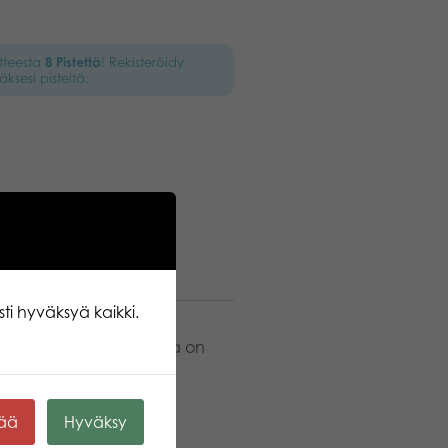
otteesta
8
Pistettä
! Rekisteröidy
äksesi pisteitä.
ti hyväksyä kaikki.
! Paksussa värityskirjassa on
en parissa on helppo
na lapsen innostua!
kää
Hyväksy