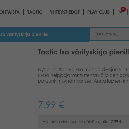
0
OHTAISTA
TACTIC
YHTEYSTIEDOT
PLAY CLUB
Iso värityskirja pienille
Tactic Iso värityskirja pienil
Nyt ei haittaa vaikka menee viivojen yli! P
sivua helppoja väritystehtäviä joiden pari
paksunkin kynän kanssa. Anna lapsen in
7,99
€
Alin hinta viimeisen 30 päivän ajalta:
7,99
€