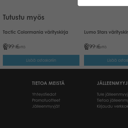
Tutustu myös
Tactic Colormania värityskirja
Lumo Stars värityski
6,99
€
6,99
€
7
Pistettä
7
Pistettä
Lisää ostoskoriin
Lisää ostos
TIETOA MEISTÄ
JÄLLEENMYYJ
Yhteystiedot
Tule jälleenmyyj
Promotuotteet
Tietoa jälleenmy
Jälleenmyyjät
Kirjaudu verkk