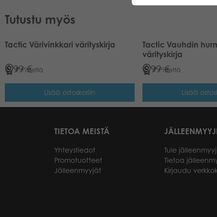
Tutustu myös
Tactic Värivinkkari värityskirja
Tactic Vauhdin hu
värityskirja
6,99
€
6,99
€
7
Pistettä
7
Pistettä
Lisää ostoskoriin
Lisää ostos
TIETOA MEISTÄ
JÄLLEENMYYJ
Yhteystiedot
Tule jälleenmyyj
Promotuotteet
Tietoa jälleenmy
Jälleenmyyjät
Kirjaudu verkk