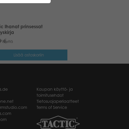
ic Ihanat prinsessat
tyskirja
9
€
Pistettä
Lisää ostoskoriin
s.de
Kaupan käyttö- ja
toimitusehdot
ne.net
Tietosuojaperiaatteet
rmstudio.com
Terms of Service
s.com
com