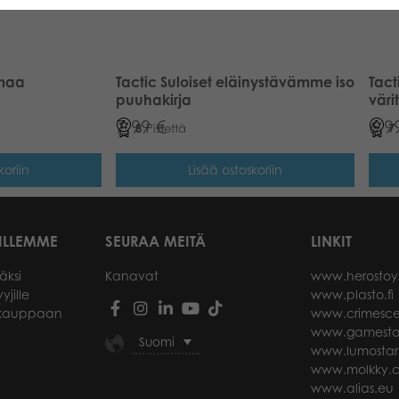
rmaa
Tactic Suloiset eläinystävämme iso
Tact
puuhakirja
väri
7,99
€
6,9
8
Pistettä
7
koriin
Lisää ostoskoriin
ILLEMME
SEURAA MEITÄ
LINKIT
äksi
Kanavat
www.herostoy
yjille
www.plasto.fi
okauppaan
www.crimesce
www.gamesto
Suomi
www.lumostar
www.molkky.
www.alias.eu