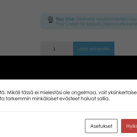
Play Club
-jäsenenä ansaitset tästäkin tu
Play Clubiin tai kirjaudu jäsensivuille kerät
Lisää ostoskoriin
Kuvaus
Lisätiedot
Toimitus
 Mikäli tässä ei mielestäsi ole ongelmaa, voit yksinkertaises
lita tarkemmin minkälaiset evästeet haluat sallia.
Astu valloittavien prinsessojen ihan
Väritä prinsessat päivän puuhissaan ja n
tuntikausia. Pidä hauskaa ihastuttavass
Asetukset
Hyl