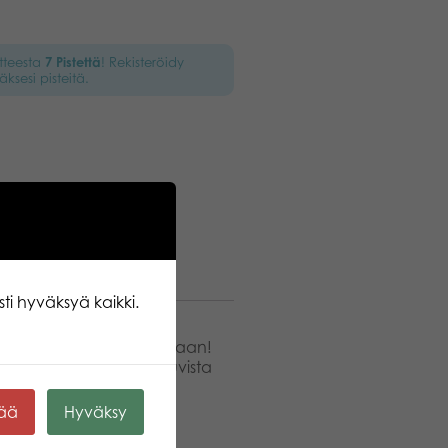
otteesta
7
Pistettä
! Rekisteröidy
äksesi pisteitä.
ti hyväksyä kaikki.
uuden täyttämään maailmaan!
auti kauniista värityskuvista
a seurassa! 48 sivua.
kää
Hyväksy