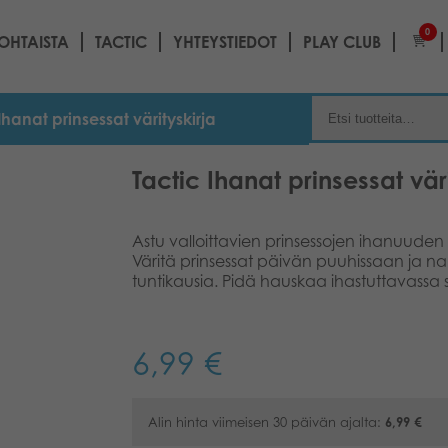
0
OHTAISTA
TACTIC
YHTEYSTIEDOT
PLAY CLUB
Ihanat prinsessat värityskirja
Tactic Ihanat prinsessat väri
Astu valloittavien prinsessojen ihanuud
Väritä prinsessat päivän puuhissaan ja nau
tuntikausia. Pidä hauskaa ihastuttavassa 
6,99
€
Alin hinta viimeisen 30 päivän ajalta:
6,99
€