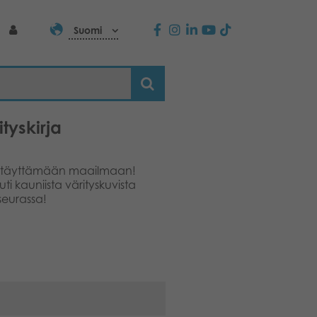
Suomi
tyskirja
en täyttämään maailmaan!
ti kauniista värityskuvista
seurassa!