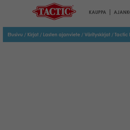
KAUPPA
AJANK
Etusivu
/
Kirjat
/
Lasten ajanviete
/
Värityskirjat
/ Tactic 