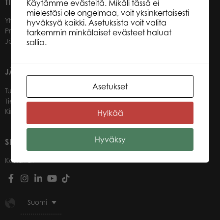
TIETOA MEISTÄ
Käytämme evästeitä. Mikäli tässä ei
mielestäsi ole ongelmaa, voit yksinkertaisesti
Yhteystiedot
hyväksyä kaikki. Asetuksista voit valita
Promotuotteet
tarkemmin minkälaiset evästeet haluat
Jälleenmyyjät
sallia.
JÄLLEENMYYJILLEMME
Asetukset
Tule jälleenmyyjäksi
Tietoa jälleenmyyjille
Kirjaudu verkkokauppaan
Hylkää
Hyväksy
SEURAA MEITÄ
Kanavat
Suomi