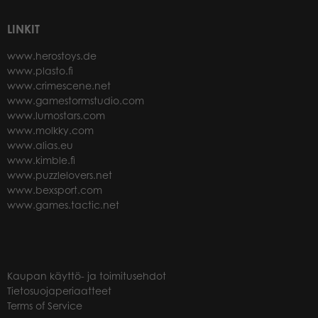
LINKIT
www.herostoys.de
www.plasto.fi
www.crimescene.net
www.gamestormstudio.com
www.lumostars.com
www.molkky.com
www.alias.eu
www.kimble.fi
www.puzzlelovers.net
www.bexsport.com
www.games.tactic.net
Kaupan käyttö- ja toimitusehdot
Tietosuojaperiaatteet
Terms of Service