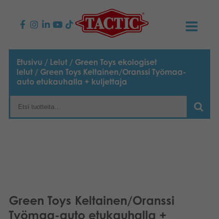
KAUPPA
Etusivu
/
Lelut
/
Green Toys ekologiset
lelut
/ Green Toys Keltainen/Oranssi Työmaa-
Lasten pelit
AJANKOHTAISTA
auto etukauhalla + kuljettaja
Perhepelit
TACTIC
Aikuisten pelit
Tapa toimia
YHTEYSTIEDOT
Ulkopelit
Vastuullisuus
Ota yhteyttä
PLAY CLUB
Reklamaatiot
Palapelit
0
Tarina
Sivustot
OSTOSKORI
Green Toys Keltainen/Oranssi
Lelut
Medialle
OMA TILI
Työmaa-auto etukauhalla +