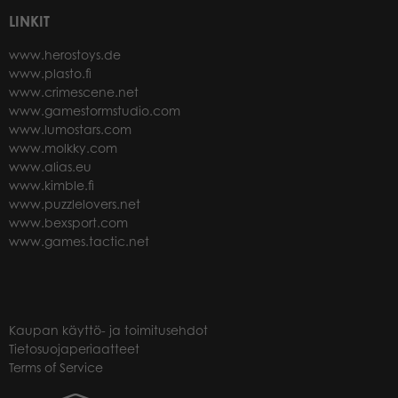
LINKIT
www.herostoys.de
www.plasto.fi
www.crimescene.net
www.gamestormstudio.com
www.lumostars.com
www.molkky.com
www.alias.eu
www.kimble.fi
www.puzzlelovers.net
www.bexsport.com
www.games.tactic.net
Kaupan käyttö- ja toimitusehdot
Tietosuojaperiaatteet
Terms of Service