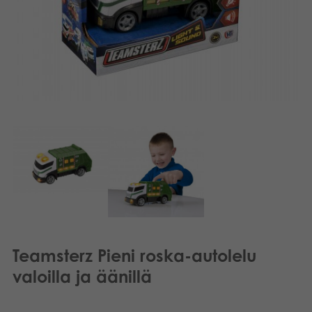
Kirjat
Suomi
Arkistoidut tuotteet
Dansk
Promotuotteet
Sovellukset
Teamsterz Pieni roska-autolelu
valoilla ja äänillä