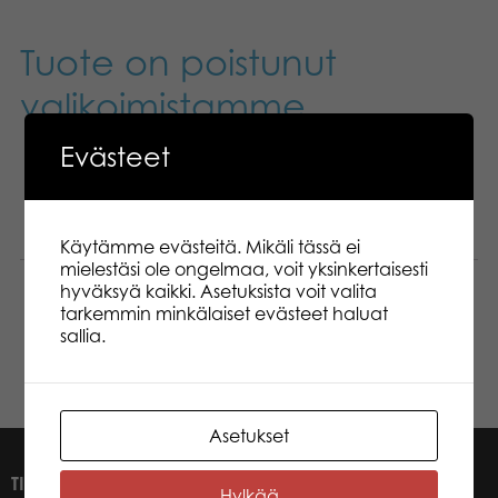
Tuote on poistunut
valikoimistamme.
Evästeet
Kuvaus
Lisätiedot
Käytämme evästeitä. Mikäli tässä ei
mielestäsi ole ongelmaa, voit yksinkertaisesti
hyväksyä kaikki. Asetuksista voit valita
Varoitusvalot vilkkuvat kun Teamsterz Mighty
tarkemmin minkälaiset evästeet haluat
Machines Small L
sallia.
Asetukset
TIETOA MEISTÄ
Hylkää