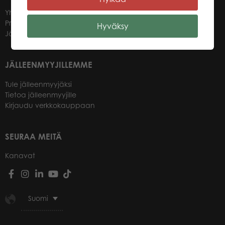
Yhteystiedot
Promotuotteet
Hyväksy
Jälleenmyyjät
JÄLLEENMYYJILLEMME
Tule jälleenmyyjäksi
Tietoa jälleenmyyjille
Kirjaudu verkkokauppaan
SEURAA MEITÄ
Kanavat
Suomi