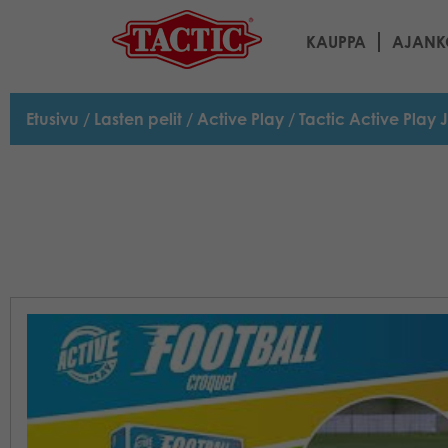
KAUPPA
AJANK
Etusivu
/
Lasten pelit
/
Active Play
/ Tactic Active Play 