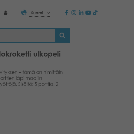
Suomi
okroketti ulkopeli
vityksen – tämä on nimittäin
porttien läpi maaliin
töjä. Sisältö: 5 porttia, 2