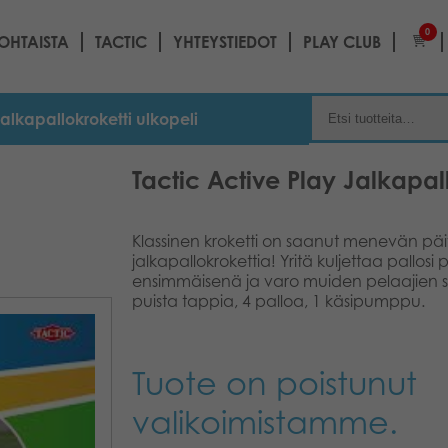
0
OHTAISTA
TACTIC
YHTEYSTIEDOT
PLAY CLUB
Jalkapallokroketti ulkopeli
Tactic Active Play Jalkapall
Klassinen kroketti on saanut menevän päi
jalkapallokrokettia! Yritä kuljettaa pallosi 
ensimmäisenä ja varo muiden pelaajien syöt
puista tappia, 4 palloa, 1 käsipumppu.
Tuote on poistunut
valikoimistamme.