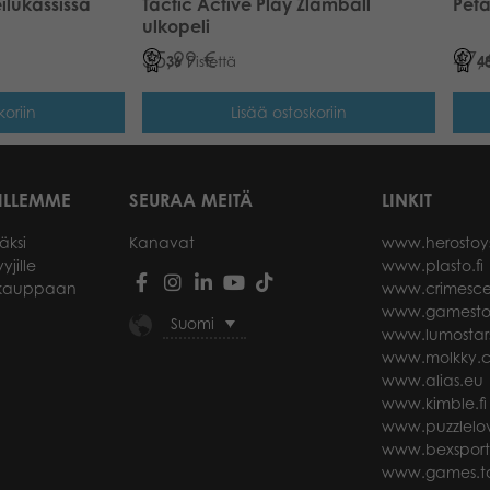
ilukassissa
Tactic Active Play Zlamball
Peta
ulkopeli
35,99
€
47,
36
Pistettä
4
koriin
Lisää ostoskoriin
ILLEMME
SEURAA MEITÄ
LINKIT
äksi
Kanavat
www.herostoy
yjille
www.plasto.fi
okauppaan
www.crimesce
www.gamesto
Suomi
www.lumostar
www.molkky.
www.alias.eu
www.kimble.fi
www.puzzlelov
www.bexspor
www.games.ta