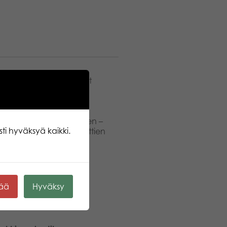
a tapa saada kaikenikäiset
an yhdessäolosta.
hyväksi terveydelle ja
ekä keskittymis- ja
aanut menevän päivityksen –
ti hyväksyä kaikki.
itä kuljettaa pallosi porttien
en pelaajien syöttöjä.
lloa, 1 käsipumppu.
kää
Hyväksy