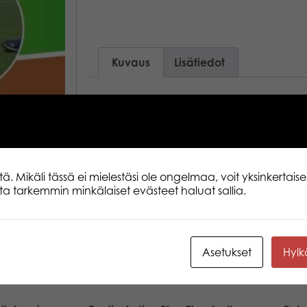
Kuvaus
Lisätiedot
Active Play -pelit ja leikit ovat loistav
innostumaan liikkumisesta ja nauttima
Liikkuminen ja yhdessä pelaaminen on 
hyvinvoinnille. Se parantaa jaksamista s
oppimiskykyä. Klassinen kroketti on s
 Mikäli tässä ei mielestäsi ole ongelmaa, voit yksinkertaises
tämä on nimittäin jalkapallokrokettia! Yr
lita tarkemmin minkälaiset evästeet haluat sallia.
läpi maaliin ensimmäisenä ja varo muid
Sisältö: 5 porttia, 2 puista tappia, 4 pa
Asetukset
Hyl