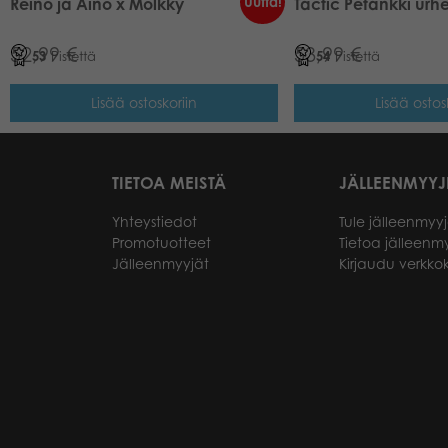
Uutta!
Reino ja Aino x Mölkky
Tactic Petankki urhe
52,99
€
53,99
€
53
Pistettä
54
Pistettä
Lisää ostoskoriin
Lisää ostos
TIETOA MEISTÄ
JÄLLEENMYYJ
Yhteystiedot
Tule jälleenmyyj
Promotuotteet
Tietoa jälleenmy
Jälleenmyyjät
Kirjaudu verkk