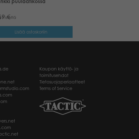
nkki puulaatikossa
69
€
8
Pistettä
Lisää ostoskoriin
s.de
Kaupan käyttö- ja
toimitusehdot
ne.net
Tietosuojaperiaatteet
rmstudio.com
Terms of Service
s.com
com
ers.net
t.com
ctic.net