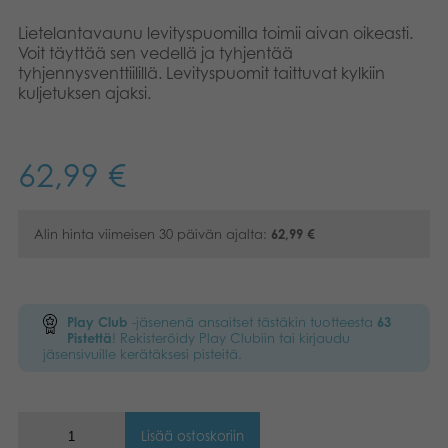
Kirjat
Lietelantavaunu levityspuomilla toimii aivan oikeasti.
Suomi
Voit täyttää sen vedellä ja tyhjentää
tyhjennysventtiilillä. Levityspuomit taittuvat kylkiin
Arkistoidut tuotteet
Dansk
kuljetuksen ajaksi.
Promotuotteet
Norsk
62,99
€
Svenska
Sovellukset
Alin hinta viimeisen 30 päivän ajalta:
62,99
€
Play Club
-jäsenenä ansaitset tästäkin tuotteesta
63
Pistettä
! Rekisteröidy Play Clubiin tai kirjaudu
jäsensivuille kerätäksesi pisteitä.
Lisää ostoskoriin