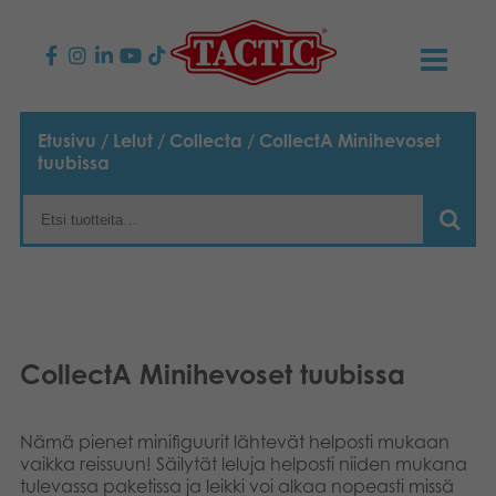
KAUPPA
Etusivu
/
Lelut
/
Collecta
/ CollectA Minihevoset
tuubissa
Lasten pelit
AJANKOHTAISTA
Perhepelit
TACTIC
Aikuisten pelit
Tapa toimia
YHTEYSTIEDOT
Ulkopelit
Vastuullisuus
Ota yhteyttä
PLAY CLUB
CollectA Minihevoset tuubissa
Reklamaatiot
Palapelit
0
Tarina
Sivustot
OSTOSKORI
Nämä pienet minifiguurit lähtevät helposti mukaan
Lelut
vaikka reissuun! Säilytät leluja helposti niiden mukana
Medialle
OMA TILI
tulevassa paketissa ja leikki voi alkaa nopeasti missä