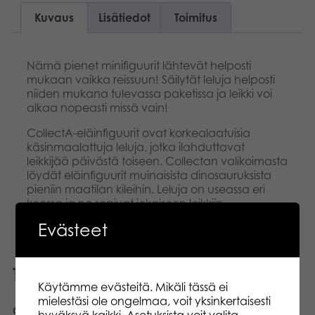
Kuvaus
Lisätiedot
Toimitus
Nämä pienet minifiguurit lähtevät helposti
mukaan vaikka reissuun! Säilytät leluja helposti
niiden mukana tulevassa paketissa ja leikki voi
alkaa nopeasti missä vain!
CollectA-eläinfiguurit ovat korkealaatuisia
käsinmaalattuja leluja, jotka ilahduttavat
leikkijää päivästä toiseen. Collectan valikoimasta
löydät eläinfiguurit muinaisista dinosauruksista
pieniin maatilan kileihin. Leluja on useassa eri
koossa ja ne sopivat jokaiseen leikkiin.
Evästeet
Tutustu myös
Käytämme evästeitä. Mikäli tässä ei
mielestäsi ole ongelmaa, voit yksinkertaisesti
CollectA
CollectA Kävelevä
hyväksyä kaikki. Asetuksista voit valita