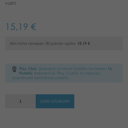
vain!
Kirjat
Suomi
Arkistoidut tuotteet
Dansk
15,19
€
Promotuotteet
Svenska
Alin hinta viimeisen 30 päivän ajalta:
15,19
€
Sovellukset
Play Club
-jäsenenä ansaitset tästäkin tuotteesta
16
Pistettä
! Rekisteröidy Play Clubiin tai kirjaudu
jäsensivuille kerätäksesi pisteitä.
Lisää ostoskoriin