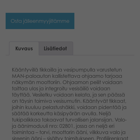
Kirjat
Suomi
Osta jälleenmyyjiltämme
Arkistoidut tuotteet
Dansk
Promotuotteet
Kuvaus
Lisätiedot
Sovellukset
Kääntyvillä tikkailla ja vesipumpulla varustetun
MAN-paloauton kallistettava ohjaamo tarjoaa
näkymän moottoriin. Ohjaamon peilit voidaan
taittaa ulos ja integroitu vesisäiliö voidaan
täyttää. Vesiletku voidaan kelata, ja sen päässä
on täysin toimiva vesisumutin. Kääntyvät tikkaat,
joihin kuuluu pelastushäkki, voidaan pidentää ja
säätää korkeutta käsipyörän avulla. Neljä
tukipalikkaa takaavat turvallisen jalansijan. Valo-
ja äänimoduuli nro: 02801, jossa on neljä eri
toimintoa – torvi, moottorin ääni, vilkkuva valo ja
sireenin ääni – sisältyy toimitukseen. Profiilirenkaat