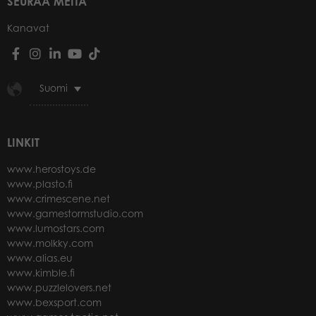
SEURAA MEITÄ
Kanavat
Suomi
LINKIT
www.herostoys.de
www.plasto.fi
www.crimescene.net
www.gamestormstudio.com
www.lumostars.com
www.molkky.com
www.alias.eu
www.kimble.fi
www.puzzlelovers.net
www.bexsport.com