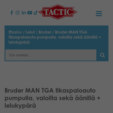
KAUPPA
Etusivu
/
Lelut
/
Bruder
/ Bruder MAN TGA
tikaspaloauto pumpulla, valoilla sekä äänillä +
Lasten pelit
AJANKOHTAISTA
lelukypärä
Perhepelit
TACTIC
Aikuisten pelit
Tapa toimia
YHTEYSTIEDOT
Ulkopelit
Vastuullisuus
Ota yhteyttä
PLAY CLUB
Bruder MAN TGA tikaspaloauto
Reklamaatiot
Palapelit
0
Tarina
Sivustot
OSTOSKORI
pumpulla, valoilla sekä äänillä +
lelukypärä
Lelut
Medialle
OMA TILI