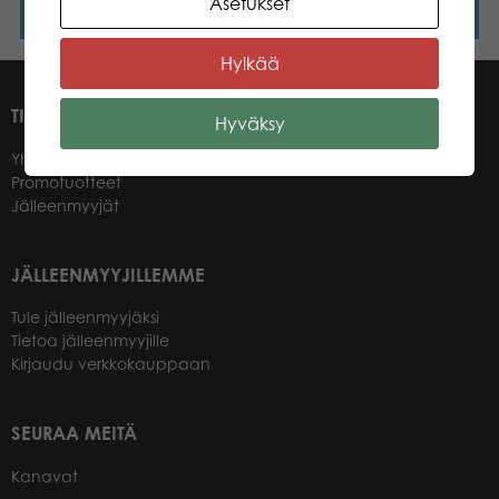
Asetukset
Lue lisää
Lue lisää
Hylkää
TIETOA MEISTÄ
Hyväksy
Yhteystiedot
Promotuotteet
Jälleenmyyjät
JÄLLEENMYYJILLEMME
Tule jälleenmyyjäksi
Tietoa jälleenmyyjille
Kirjaudu verkkokauppaan
SEURAA MEITÄ
Kanavat