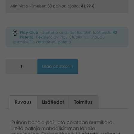
Alin hinta viimeisen 30 päivän ajalta:
41,99
€
Kirjat
Suomi
Arkistoidut tuotteet
Dansk
Play Club
-jäsenenä ansaitset tästäkin tuotteesta
42
Pistettä
! Rekisteröidy Play Clubiin tai kirjaudu
Promotuotteet
Nederlands
jäsensivuille kerätäksesi pisteitä.
Norsk
Sovellukset
Polski
Lisää ostoskoriin
Svenska
Deutsch
Kuvaus
Lisätiedot
Toimitus
Puinen boccia-peli, jota pelataan nurmikolla.
Heitä palloja mahdollisimman lähelle