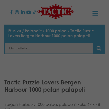
KAUPPA
Etusivu
/
Palapelit
/
1000 palaa
/ Tactic Puzzle
Lovers Bergen Harbour 1000 palan palapeli
Lasten pelit
AJANKOHTAISTA
Perhepelit
TACTIC
Aikuisten pelit
Tapa toimia
YHTEYSTIEDOT
Ulkopelit
Vastuullisuus
Ota yhteyttä
PLAY CLUB
Tactic Puzzle Lovers Bergen
Reklamaatiot
Harbour 1000 palan palapeli
Palapelit
0
Tarina
Sivustot
OSTOSKORI
Lelut
Medialle
Bergen Harbour. 1000 palaa, palapelin koko 67 x 48
OMA TILI