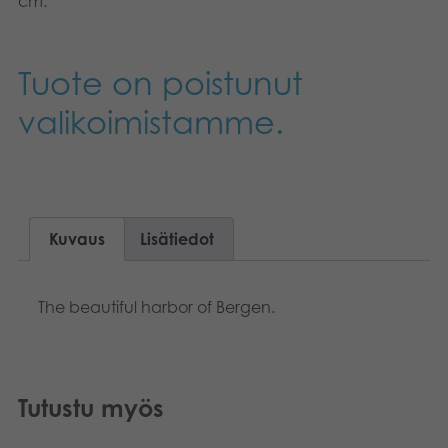
cm.
Kirjat
Suomi
Tuote on poistunut
Arkistoidut tuotteet
English
valikoimistamme.
Promotuotteet
Dansk
Nederlands
Sovellukset
Français
Kuvaus
Lisätiedot
Norsk
The beautiful harbor of Bergen.
Polski
Svenska
Deutsch
Tutustu myös