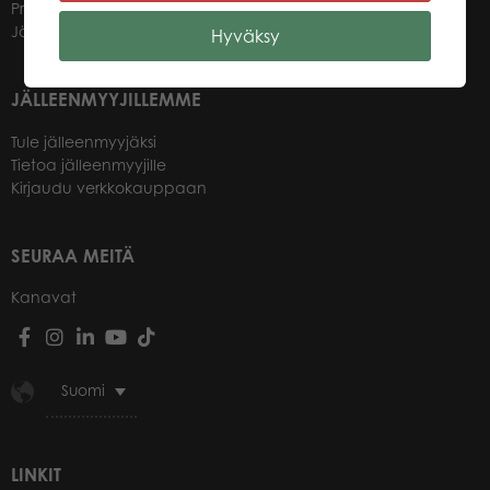
Promotuotteet
Jälleenmyyjät
Hyväksy
JÄLLEENMYYJILLEMME
Tule jälleenmyyjäksi
Tietoa jälleenmyyjille
Kirjaudu verkkokauppaan
SEURAA MEITÄ
Kanavat
Suomi
LINKIT