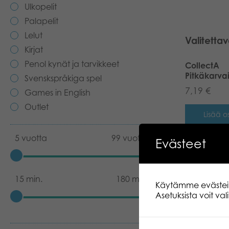
Ulkopelit
Palapelit
Lelut
Valitettav
Kirjat
Penol kynät ja tarvikkeet
CollectA
Pitkäkarvai
Svenskspråkiga spel
7,19
€
Games in English
Outlet
Lisää os
5 vuotta
99 vuotta
Evästeet
Larsen Max
Unioni 70 
palapeli
8,89
€
15 min.
180 min.
Käytämme evästeitä.
Asetuksista voit va
Lisää os