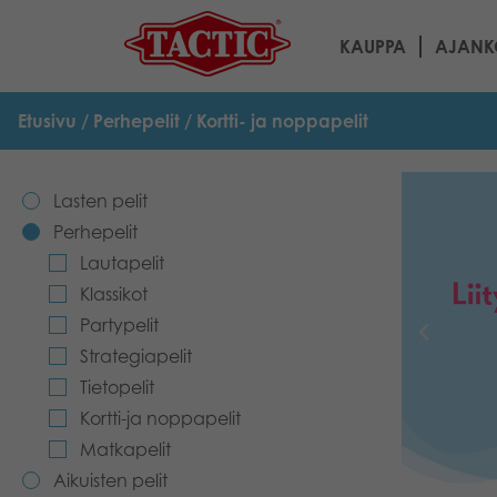
KAUPPA
AJANK
Etusivu
/
Perhepelit
/ Kortti- ja noppapelit
Lasten pelit
Perhepelit
Lautapelit
Klassikot
Partypelit
Strategiapelit
Tietopelit
Kortti-ja noppapelit
Matkapelit
Aikuisten pelit