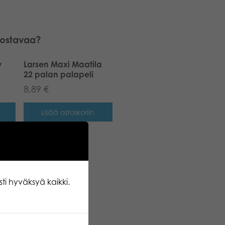
nnostavaa?
y
Larsen Maxi Maatila
22 palan palapeli
8,89
€
Lisää ostoskoriin
ti hyväksyä kaikki.