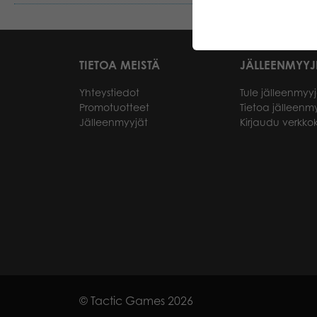
TIETOA MEISTÄ
JÄLLEENMYYJ
Yhteystiedot
Tule jälleenmyyj
Promotuotteet
Tietoa jälleenmy
Jälleenmyyjät
Kirjaudu verkk
© Tactic Games 2026