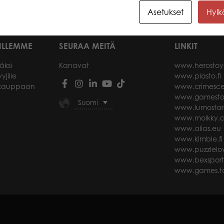
Asetukset
Hyl
ILLEMME
SEURAA MEITÄ
LINKIT
äksi
Kanavat
www.herostoy
yjille
www.plasto.fi
okauppaan
www.crimesce
www.gamesto
Suomi
www.lumostar
www.molkky.
www.alias.eu
www.kimble.fi
www.puzzlelov
www.bexspor
www.games.ta