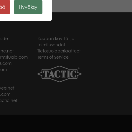
kää
Hyväksy
s.de
Kaupan käyttö- ja
toimitusehdot
ne.net
Tietosuojaperiaatteet
rmstudio.com
Terms of Service
s.com
com
ers.net
t.com
ctic.net