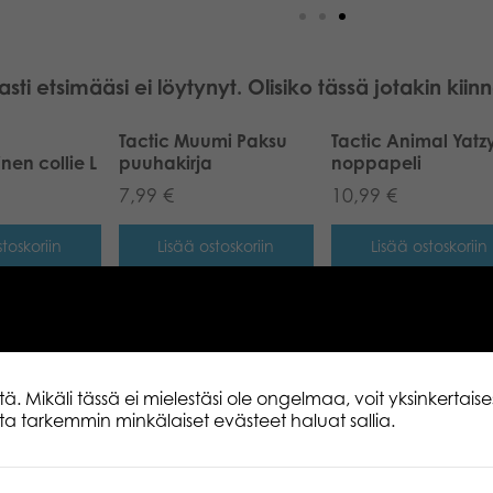
asti etsimääsi ei löytynyt. Olisiko tässä jotakin kii
Tactic Muumi Paksu
Tactic Animal Yatz
nen collie L
puuhakirja
noppapeli
7,99
€
10,99
€
toskoriin
Lisää ostoskoriin
Lisää ostoskoriin
i Euroopan
palan
 Mikäli tässä ei mielestäsi ole ongelmaa, voit yksinkertaises
lita tarkemmin minkälaiset evästeet haluat sallia.
toskoriin