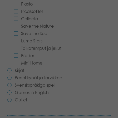
Plasto
Kirjat
Suomi
PicassoTiles
Collecta
Arkistoidut tuotteet
Save the Nature
Promotuotteet
Save the Sea
Lumo Stars
Sovellukset
Taikatemput ja jekut
Bruder
Mini Home
Kirjat
Penol kynät ja tarvikkeet
Svenskspråkiga spel
Games in English
Outlet