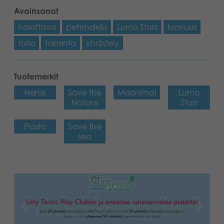
Avainsanat
halattava
pehmolelu
Lumo Stars
luovuus
taito
toiminta
yhdistely
Tuotemerkit
Heros
Save the
Moonimal
Lumo
Nature
Stars
Plasto
Save the
sea