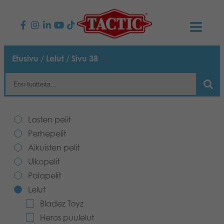
KAUPPA
Etusivu
/
Lelut
/ Sivu 38
Lasten pelit
AJANKOHTAISTA
Perhepelit
TACTIC
Lasten pelit
Aikuisten pelit
Tapa toimia
Perhepelit
YHTEYSTIEDOT
Aikuisten pelit
Ulkopelit
Vastuullisuus
Ota yhteyttä
PLAY CLUB
Ulkopelit
Palapelit
Reklamaatiot
Palapelit
0
Tarina
Sivustot
OSTOSKORI
Lelut
Bladez Toyz
Lelut
Medialle
OMA TILI
Heros puulelut