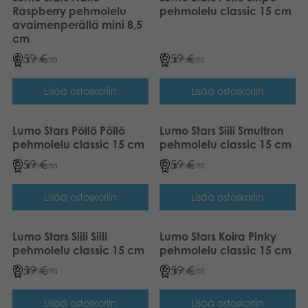
Raspberry pehmolelu
pehmolelu classic 15 cm
avaimenperällä mini 8,5
cm
4,59
€
7,59
€
5
Pistettä
8
Pistettä
Lisää ostoskoriin
Lisää ostoskoriin
Lumo Stars Pöllö Pöllö
Lumo Stars Siili Smultron
pehmolelu classic 15 cm
pehmolelu classic 15 cm
7,59
€
7,59
€
8
Pistettä
8
Pistettä
Lisää ostoskoriin
Lisää ostoskoriin
Lumo Stars Siili Siili
Lumo Stars Koira Pinky
pehmolelu classic 15 cm
pehmolelu classic 15 cm
7,59
€
7,59
€
8
Pistettä
8
Pistettä
Lisää ostoskoriin
Lisää ostoskoriin