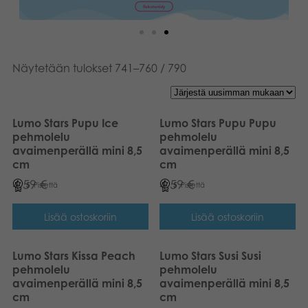
Näytetään tulokset 741–760 / 790
Lumo Stars Pupu Ice
Lumo Stars Pupu Pupu
pehmolelu
pehmolelu
avaimenperällä mini 8,5
avaimenperällä mini 8,5
cm
cm
4,59
€
4,59
€
5
Pistettä
5
Pistettä
Lisää ostoskoriin
Lisää ostoskoriin
Lumo Stars Kissa Peach
Lumo Stars Susi Susi
pehmolelu
pehmolelu
avaimenperällä mini 8,5
avaimenperällä mini 8,5
cm
cm