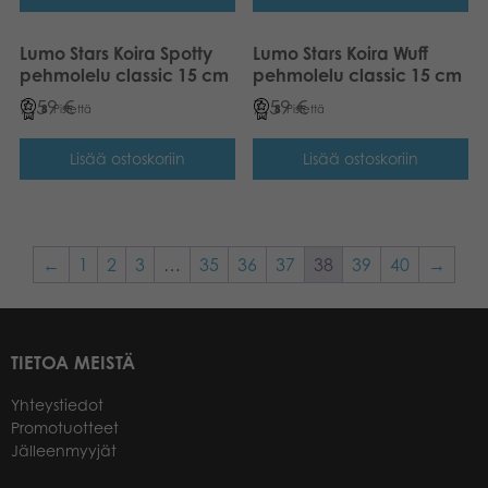
Lumo Stars Koira Spotty
Lumo Stars Koira Wuff
pehmolelu classic 15 cm
pehmolelu classic 15 cm
7,59
€
7,59
€
8
Pistettä
8
Pistettä
Lisää ostoskoriin
Lisää ostoskoriin
←
1
2
3
…
35
36
37
38
39
40
→
TIETOA MEISTÄ
Yhteystiedot
Promotuotteet
Jälleenmyyjät