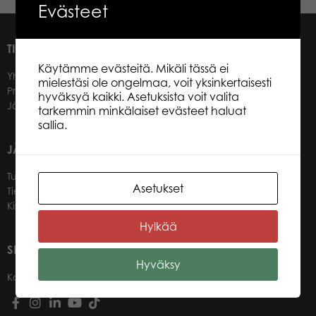
Evästeet
TIETOA MEISTÄ
Käytämme evästeitä. Mikäli tässä ei
Yhteystiedot
mielestäsi ole ongelmaa, voit yksinkertaisesti
Promotuotteet
hyväksyä kaikki. Asetuksista voit valita
Jälleenmyyjät
tarkemmin minkälaiset evästeet haluat
sallia.
JÄLLEENMYYJILLEMME
Tule jälleenmyyjäksi
Asetukset
Tietoa jälleenmyyjille
Kirjaudu verkkokauppaan
Hylkää
SEURAA MEITÄ
Hyväksy
Kanavat