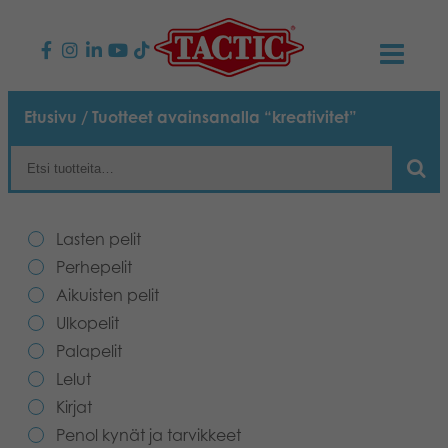
KAUPPA
Etusivu
/ Tuotteet avainsanalla “kreativitet”
Lasten pelit
AJANKOHTAISTA
Perhepelit
TACTIC
Lasten pelit
Aikuisten pelit
Tapa toimia
Perhepelit
YHTEYSTIEDOT
Aikuisten pelit
Ulkopelit
Vastuullisuus
Ota yhteyttä
PLAY CLUB
Ulkopelit
Palapelit
Reklamaatiot
Palapelit
0
Tarina
Sivustot
OSTOSKORI
Lelut
Kirjat
Lelut
Medialle
OMA TILI
Penol kynät ja tarvikkeet