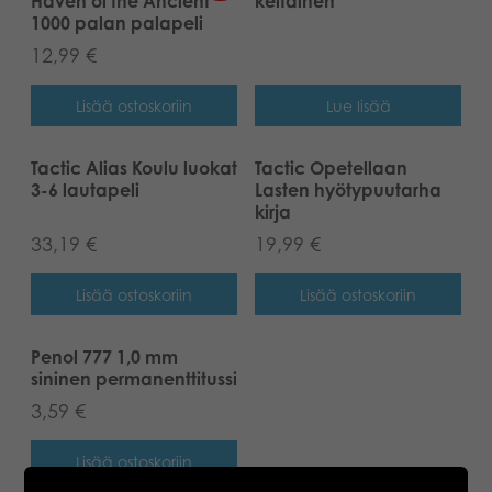
Haven of the Ancient
keltainen
1000 palan palapeli
12,99
€
Lisää ostoskoriin
Lue lisää
Tactic Alias Koulu luokat
Tactic Opetellaan
3-6 lautapeli
Lasten hyötypuutarha
kirja
33,19
€
19,99
€
Lisää ostoskoriin
Lisää ostoskoriin
Penol 777 1,0 mm
sininen permanenttitussi
3,59
€
Lisää ostoskoriin