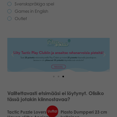
Svenskspråkiga spel
Kirjat
Suomi
Games in English
Outlet
Arkistoidut tuotteet
Dansk
Promotuotteet
Svenska
Sovellukset
Valitettavasti etsimääsi ei löytynyt. Olisiko
tässä jotakin kiinnostavaa?
Uutta!
Tactic Puzzle Lovers
Plasto Dumpperi 23 cm