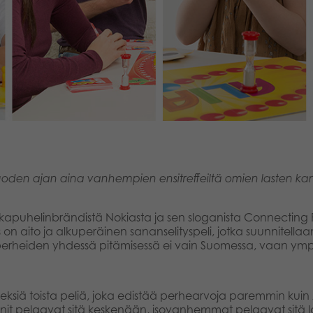
oden ajan aina vanhempien ensitreffeiltä omien lasten ka
kapuhelinbrändistä Nokiasta ja sen sloganista Connecting
 on aito ja alkuperäinen sananselityspeli, jotka suunnitellaa
oli perheiden yhdessä pitämisessä ei vain Suomessa, vaan y
a keksiä toista peliä, joka edistää perhearvoja paremmin kuin 
teinit pelaavat sitä keskenään, isovanhemmat pelaavat sitä l