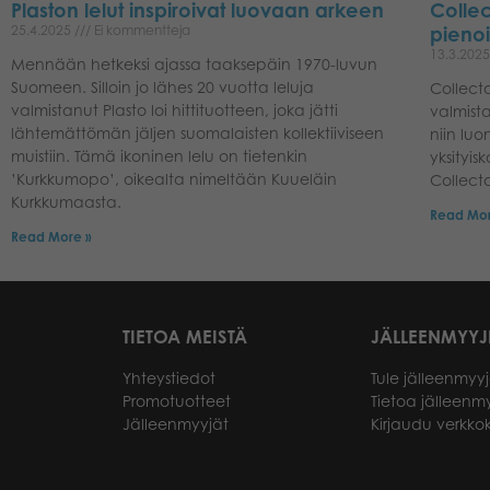
Plaston lelut inspiroivat luovaan arkeen
Collec
25.4.2025
Ei kommentteja
pienois
13.3.202
Mennään hetkeksi ajassa taaksepäin 1970-luvun
Suomeen. Silloin jo lähes 20 vuotta leluja
Collect
valmistanut Plasto loi hittituotteen, joka jätti
valmista
lähtemättömän jäljen suomalaisten kollektiiviseen
niin lu
muistiin. Tämä ikoninen lelu on tietenkin
yksityis
’Kurkkumopo’, oikealta nimeltään Kuueläin
Collecta
Kurkkumaasta.
Read Mor
Read More »
TIETOA MEISTÄ
JÄLLEENMYYJ
Yhteystiedot
Tule jälleenmyyj
Promotuotteet
Tietoa jälleenmy
Jälleenmyyjät
Kirjaudu verkk