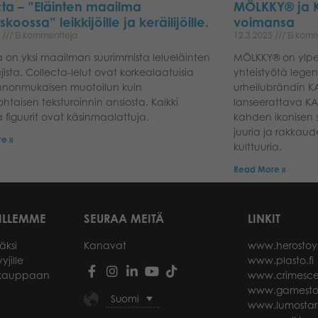
ta – ”Eläinten maailma
MÖLKKY® ja K
koossa” leikkijöille ja keräilijöille.
voimansa
5
Ei kommentteja
12.3.2025
Ei komm
a on yksi maailman suurimmista lelueläinten
MÖLKKY® on ylpeä
jista. Collecta-lelut ovat korkealaatuisia
yhteistyötä lege
onnonmukaisen muotoilun kuin
urheilubrändin K
kohtaisen teksturoinnin ansiosta. Kaikki
lanseerattava KA
 figuurit ovat käsinmaalattuja.
kahden ikonisen 
juuria ja rakkaud
e »
kulttuuria.
Read More »
ILLEMME
SEURAA MEITÄ
LINKIT
äksi
Kanavat
www.herostoy
yjille
www.plasto.fi
okauppaan
www.crimesce
www.gamesto
Suomi
www.lumostar