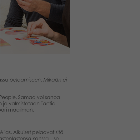
nssa pelaamiseen. Mikään ei
 People. Samaa voi sanoa
n ja valmistetaan Tactic
mpäri maailman.
Alias. Aikuiset pelaavat sitä
astenlastensa kanssa – se