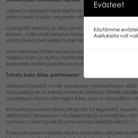
Evästeet
Lapset ja erityisesti teinit viettävät aivan liian paljon aika
johtaa sekä fyysisiin ongelmiin että rajoittaa lasten sosia
Lautapelit yleensä, ja Alias aivan erityisesti, ovat loi
Käytämme evästeitä.
kanssa. Jatkuvasti toistensa kanssa riitelevät sisaruksetki
Asetuksista voit va
varsinaisena perheiden Super Nannynä.
Alias tehostaa lasten kasvavia kognitiivisia ja sosiaalisi
mielikuvitusta ja auttaa heitä keskittymään omien ajatus
keskustella lasten peloista tai muista heidän elämänsä nega
Tutustu koko Alias-perheeseen
Aliaksen konsepti on niin nerokkaan yksinkertainen, että ku
Alias-pelejä on yli kaksikymmentä erilaista. Pienille lapsi
puolestaan löytyy Late Night Alias, joka on täydellinen o
Kiinnostaapa sinua sitten jalkapallo tai legendat, ruuanla
selittämistä rikastetaan näyttelemällä ja tunnetiloilla. V
vastaan naiset tai keksiä omia sanoja selitettäväksi D.I.Y
Koska jokaiseen hetkeen löytyy oma Alias, yksi peli ei välttä