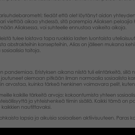
 parisuhdebarometri; tiedät että olet löytänyt aidon yhteyden
 viettää aikaa yhdessä, sitä parempia Aliaksen pelaajia hei
ämään Aliaksessa, voi suhteelle ennustaa vaikeita aikoja.
leistä tulee loistava tapa ruokkia lasten luontaista uteliaisu
ta abstrakteihin konsepteihin, Alias on jälleen mukana kehit
 sosiaalisia taitoja.
pandemiaa. Eristyksen aikana niistä tuli elintärkeitä, sillä ne
joutuneet olemaan pitkään ilman normaalia sosiaalista ka
in arvostaa, kuinka tärkeä henkinen voimavara pelit, kuten
meille kaikille tärkeitä arvoja: kokoontumista yhteen sosiaa
söllisyyttä ja yhteishenkeä tiimin sisällä. Kaikki tämä on 
kaikkien nautittavaksi.
kaista lapsia ja aikuisia sosiaalisen aktiivisuuteen. Paras ko