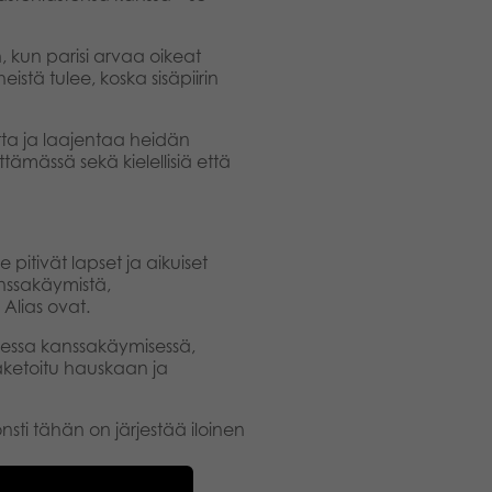
, kun parisi arvaa oikeat
stä tulee, koska sisäpiirin
utta ja laajentaa heidän
tämässä sekä kielellisiä että
 pitivät lapset ja aikuiset
nssakäymistä,
 Alias ovat.
lisessa kanssakäymisessä,
paketoitu hauskaan ja
nsti tähän on järjestää iloinen