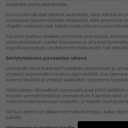
todellakin sopii kaikenikäisille.
Kun nuoret aikuiset alkavat seurustella, Alias toimii kuin
vastaukset pienimmästäkin vihjeestäsi. Mitä enemmän pari
vihjeillä voitetaan peli. Mikäli pariskunta on huono hävi
Kun pari asettuu aloilleen ja hankkii omia lapsia, lautape
sanavarastoaan. Lasten kasvaessa ja siirtyessä konkretias
kognitiivisia kykyjä, unohtamatta tietenkään tuiki tärkeitä
Selviytymiskeino pandemian aikana
Lautapelit olivat kokeneet todellisen renessanssin jo ennen 
yhdessä tarjoamalla hauskaa ajanvietettä. Kun olemme 
kommunikointia ja yhteisiä pelihetkiä, osaamme todellak
Näennäisen viihteellinen sananselityspeli pitää sisällään 
muiden ymmärtämistä ja ymmärretyksi tulemista sekä yhtei
mukaansatempaavaan pakettiin, ja tarjoiltu lautapelinä 
Nyt kun elämä on jälleen normalisoitumassa, tulee aika roh
peli-ilta.
Vähemmän ruutuaikaa lapsille