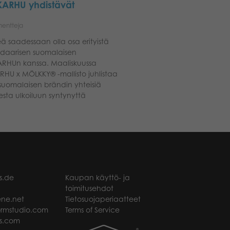
ARHU yhdistävät
entteja
 saadessaan olla osa erityistä
ndaarisen suomalaisen
ARHUn kanssa. Maaliskuussa
RHU x MÖLKKY® -mallisto juhlistaa
suomalaisen brändin yhteisiä
esta ulkoiluun syntynyttä
s.de
Kaupan käyttö- ja
toimitusehdot
ne.net
Tietosuojaperiaatteet
rmstudio.com
Terms of Service
s.com