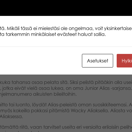
a liimattuina näyttöihinsä. Tunti toisensa jälkeen vietettynä mobi
alisia kontakteja.
stava tapa aktivoida lapsia ja saada heidät olemaan vuorova
 Mikäli tässä ei mielestäsi ole ongelmaa, voit yksinkertaises
n voivat yhtäkkiä löytää yhteisen sävelen voitokkaana Alias-t
lita tarkemmin minkälaiset evästeet haluat sallia.
a taitoja sekä parantaa heidän itseilmaisuaan ja ymmärrystään
tensa sanallistamiseen. Peli-ilta vanhempien kanssa on myö
Asetukset
Hyl
tiivisista asioista.
ka tahansa osaa pelata sitä. Siksi pelistä pitääkin olla useita
lle, jotka eivät vielä osaa lukea, on oma Junior Alias -sarjan
hjelmanumero aikuisten bileiltoihin.
itto tai luonto, löydät Alias-peleistä oman suosikkiteemasi. A
oit myös kokeilla pokkasi pitämistä Wacky Aliaksella. Aliasta 
. Aliaksessa.
mättä riitä, vaan tarvitset useita eri versioita erilaisiin pelih