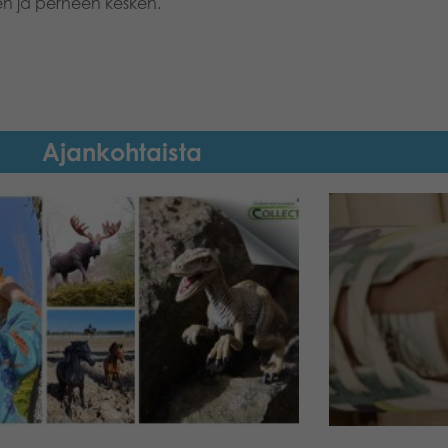
ien ja perheen kesken.
Ajankohtaista