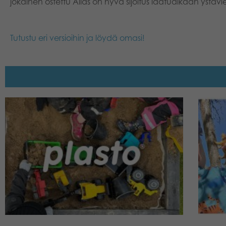
jokainen ostettu Alias on hyvä sijoitus laatuaikaan ystäv
Tutustu eri versioihin ja löydä omasi!