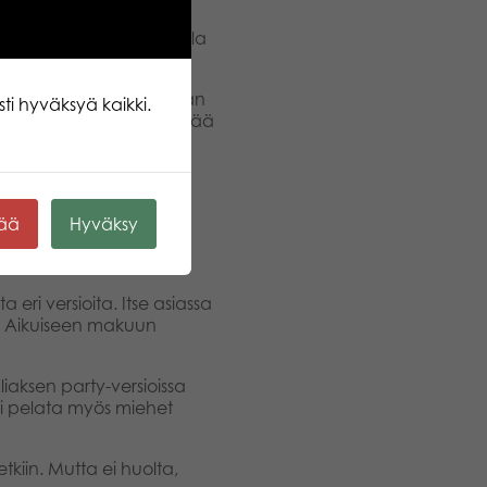
ililaitteilla ja konsoleilla
ikutuksessa reaalimaailman
ti hyväksyä kaikki.
iiminä. Aliasta voikin pitää
. Se ruokkii lasten
s turvallinen paikka
kää
Hyväksy
 eri versioita. Itse asiassa
sa. Aikuiseen makuun
liaksen party-versioissa
voi pelata myös miehet
etkiin. Mutta ei huolta,