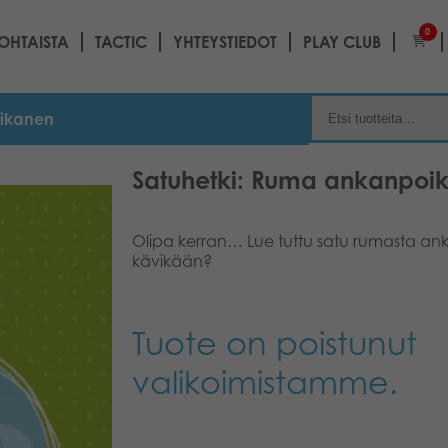
0
OHTAISTA
TACTIC
YHTEYSTIEDOT
PLAY CLUB
oikanen
Satuhetki: Ruma ankanpoi
Olipa kerran… Lue tuttu satu rumasta ank
kävikään?
Tuote on poistunut
valikoimistamme.