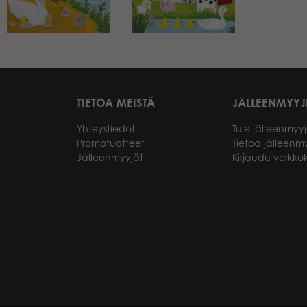
TIETOA MEISTÄ
JÄLLEENMYYJ
Yhteystiedot
Tule jälleenmyyj
Promotuotteet
Tietoa jälleenmy
Jälleenmyyjät
Kirjaudu verkk