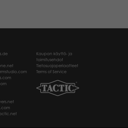
s.de
Kaupan käyttö- ja
toimitusehdot
ne.net
Tietosuojaperiaatteet
rmstudio.com
Terms of Service
s.com
com
ers.net
t.com
ctic.net