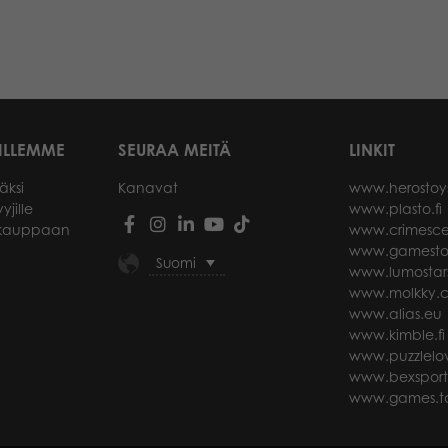
ILLEMME
SEURAA MEITÄ
LINKIT
äksi
Kanavat
www.herostoy
yjille
www.plasto.fi
okauppaan
www.crimesce
www.gamesto
Suomi
www.lumostar
www.molkky.
www.alias.eu
www.kimble.fi
www.puzzlelov
www.bexspor
www.games.ta