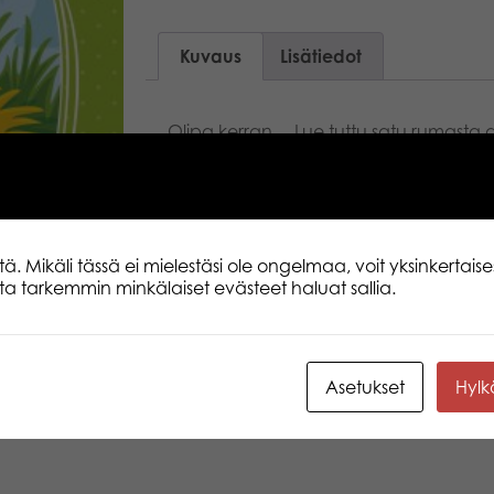
Kuvaus
Lisätiedot
Olipa kerran… Lue tuttu satu rumasta 
sitten kävikään?
 Mikäli tässä ei mielestäsi ole ongelmaa, voit yksinkertaises
lita tarkemmin minkälaiset evästeet haluat sallia.
Asetukset
Hyl