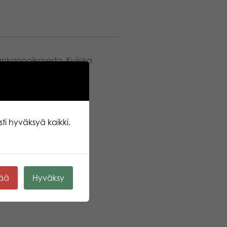
ankanpoikasesta. Kuinka
ti hyväksyä kaikki.
kää
Hyväksy