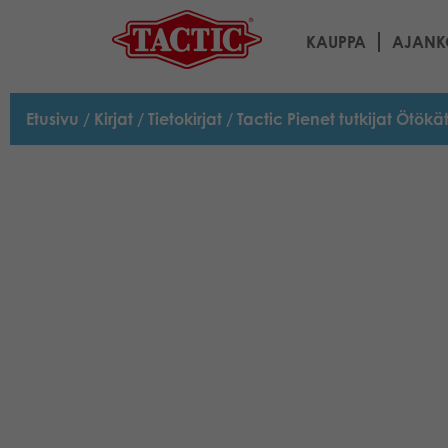
KAUPPA
AJANK
Etusivu
/
Kirjat
/
Tietokirjat
/ Tactic Pienet tutkijat Ötökät