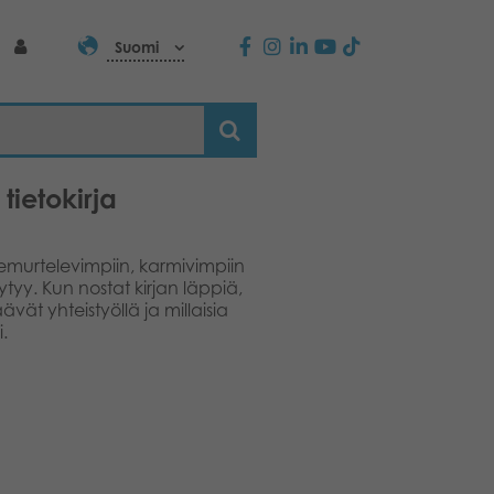
Suomi
 tietokirja
iemurtelevimpiin, karmivimpiin
ytyy. Kun nostat kirjan läppiä,
vät yhteistyöllä ja millaisia
.