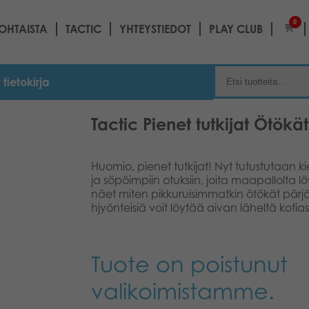
0
OHTAISTA
TACTIC
YHTEYSTIEDOT
PLAY CLUB
 tietokirja
Tactic Pienet tutkijat Ötökät
Huomio, pienet tutkijat! Nyt tutustutaan k
ja söpöimpiin otuksiin, joita maapallolta lö
näet miten pikkuruisimmatkin ötökät pärjää
hjyönteisiä voit löytää aivan läheltä kotiasi
Tuote on poistunut
valikoimistamme.