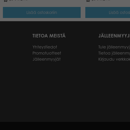
Lisää ostoskoriin
Lisää ostos
TIETOA MEISTÄ
JÄLLEENMYYJ
Yhteystiedot
Tule jälleenmyyj
Promotuotteet
Tietoa jälleenmy
Jälleenmyyjät
Kirjaudu verkk