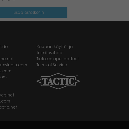
Lisää ostoskoriin
s.de
Kaupan käyttö- ja
toimitusehdot
ne.net
Tietosuojaperiaatteet
rmstudio.com
Terms of Service
s.com
com
ers.net
t.com
ctic.net