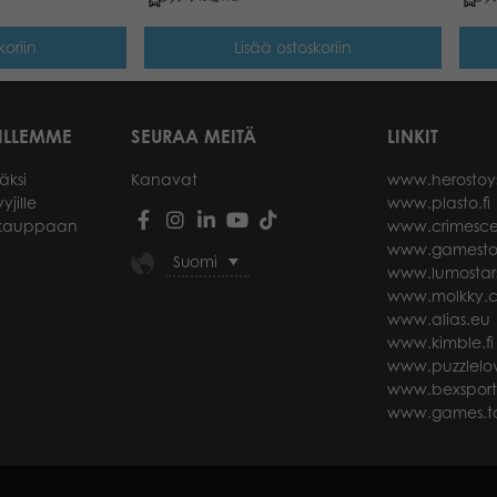
koriin
Lisää ostoskoriin
ILLEMME
SEURAA MEITÄ
LINKIT
äksi
Kanavat
www.herostoy
yjille
www.plasto.fi
okauppaan
www.crimesce
www.gamesto
Suomi
www.lumostar
www.molkky.
www.alias.eu
www.kimble.fi
www.puzzlelov
www.bexspor
www.games.ta