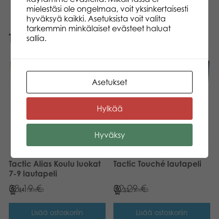
mielestäsi ole ongelmaa, voit yksinkertaisesti
hyväksyä kaikki. Asetuksista voit valita
tarkemmin minkälaiset evästeet haluat
Tutustu myös
sallia.
Asetukset
Hylkää
Hyväksy
Tactic Alias Koulu luokat
Tactic Touché lautapeli
7-9 lautapeli
33,19
€
32,29
€
34
Pistettä
33
Pistettä
Lisää ostoskoriin
Lisää ostoskoriin