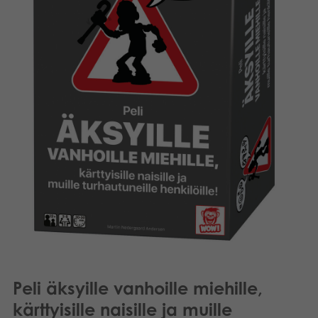
Kirjat
Suomi
Arkistoidut tuotteet
Promotuotteet
Sovellukset
Peli äksyille vanhoille miehille,
kärttyisille naisille ja muille