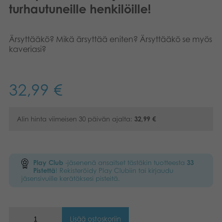
turhautuneille henkilöille!
Ärsyttääkö? Mikä ärsyttää eniten? Ärsyttääkö se myös
kaveriasi?
32,99
€
Alin hinta viimeisen 30 päivän ajalta:
32,99
€
Play Club
-jäsenenä ansaitset tästäkin tuotteesta
33
Pistettä
! Rekisteröidy Play Clubiin tai kirjaudu
jäsensivuille kerätäksesi pisteitä.
Lisää ostoskoriin