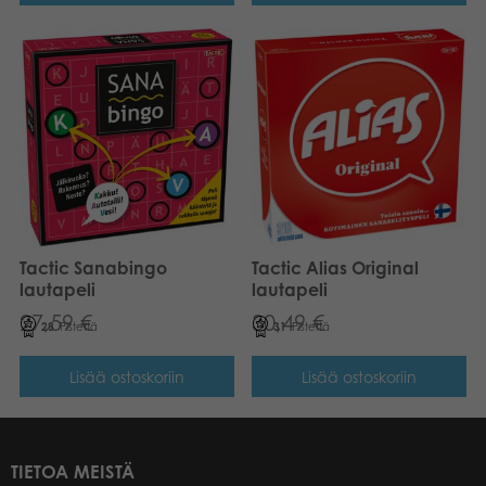
Tactic Sanabingo
Tactic Alias Original
lautapeli
lautapeli
27,59
€
30,49
€
28
Pistettä
31
Pistettä
Lisää ostoskoriin
Lisää ostoskoriin
TIETOA MEISTÄ