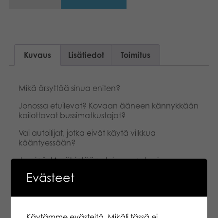
Kuvaus
Lisätiedot
Toimitus
Mikä ärsyttää sinua eniten?
Jonossa etuilevat? Kovaan ääneen kännykkään
kailottavat bussimatkustajat?
Vai autoilijat, jotka eivät käytä vilkkua
kääntyessään?
Jos sinä JA vähintään yksi muu pelaaja
ärsyynnytte samasta asiasta, saatte pisteitä.
Evästeet
Nopea ja hauska peli kaikille ”äksyille vanhoille
miehille, kärttyisille naisille ja muille turhautuneille
henkilöille”!
Käytämme evästeitä. Mikäli tässä ei