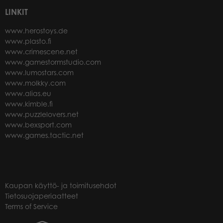
LINKIT
www.herostoys.de
www.plasto.fi
www.crimescene.net
www.gamestormstudio.com
www.lumostars.com
www.molkky.com
www.alias.eu
www.kimble.fi
www.puzzlelovers.net
www.bexsport.com
www.games.tactic.net
Kaupan käyttö- ja toimitusehdot
Tietosuojaperiaatteet
Terms of Service