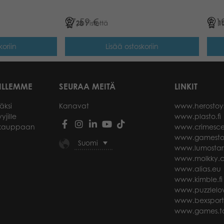
27,59
€
9,1
28
Pistettä
1
koriin
Lisää ostoskoriin
ILLEMME
SEURAA MEITÄ
LINKIT
äksi
Kanavat
www.herostoy
yjille
www.plasto.fi
okauppaan
www.crimesce
www.gamesto
Suomi
www.lumostar
www.molkky.
www.alias.eu
www.kimble.fi
www.puzzlelov
www.bexspor
www.games.ta