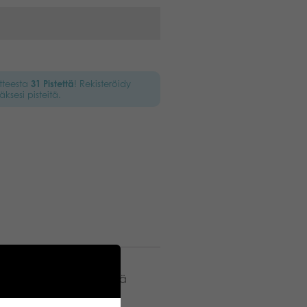
otteesta
31
Pistettä
! Rekisteröidy
äksesi pisteitä.
va sanaselityspeli! Selitä
n, synonyymien ja
litettävää sanaa