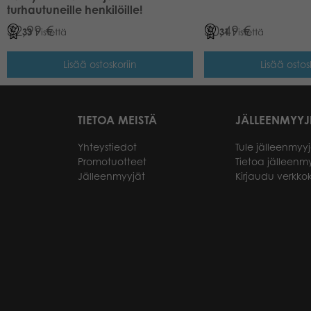
turhautuneille henkilöille!
32,99
€
30,49
€
33
Pistettä
31
Pistettä
Lisää ostoskoriin
Lisää ostos
TIETOA MEISTÄ
JÄLLEENMYYJ
Yhteystiedot
Tule jälleenmyyj
Promotuotteet
Tietoa jälleenmy
Jälleenmyyjät
Kirjaudu verkk