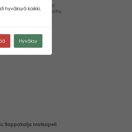
oukkuetoverisi arvaavat
ti hyväksyä kaikki.
ana, sitä nopeammin kiidätte
mäisenä maaliin päässyt
htaisia sanoja! Mukana
kää
Hyväksy
ic Rappakalja matkapeli