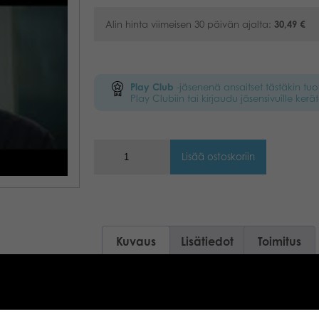
Alin hinta viimeisen 30 päivän ajalta:
30,49
€
Play Club
-jäsenenä ansaitset tästäkin tu
Play Clubiin tai kirjaudu jäsensivuille kerät
Lisää ostoskoriin
Kuvaus
Lisätiedot
Toimitus
Alias on riemukas, kielenkannat kirvoitta
sanoja joukkueellesi erilaisten vihjeide
vastakohtien avulla, kuitenkaan itse se