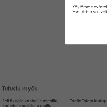
Käytämme evästeitä.
Asetuksista voit va
Tutustu myös
Peli äksyille vanhoille miehille,
Tactic Totem lautap
kärttyisille naisille ja muille