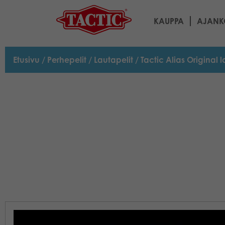
KAUPPA
AJANK
Etusivu
/
Perhepelit
/
Lautapelit
/ Tactic Alias Original 