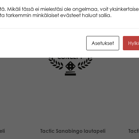
mainitsematta. Mitä enemmän sanoja j
 Mikäli tässä ei mielestäsi ole ongelmaa, voit yksinkertaises
oikein tiimalasin hiekan valumisen aik
lita tarkemmin minkälaiset evästeet haluat sallia.
pelilaudalla maaliruutua kohti. Ensim
joukkue voittaa! Mukana uusia ajanko
lisättyä todellisuutta.
Asetukset
Hyl
eli
Tactic Sanabingo lautapeli
Tact