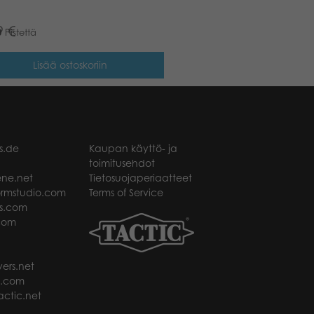
9
€
0
Pistettä
Lisää ostoskoriin
s.de
Kaupan käyttö- ja
toimitusehdot
ne.net
Tietosuojaperiaatteet
rmstudio.com
Terms of Service
s.com
com
ers.net
t.com
ctic.net