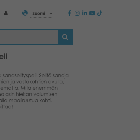
Suomi
eli
 sanaselityspeli! Selitä sanoja
mien ja vastakohtien avulla,
itsematta. Mitä enemmän
imalasin hiekan valumisen
lla maaliruutua kohti.
ittaa!