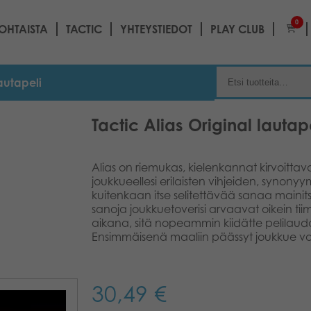
0
OHTAISTA
TACTIC
YHTEYSTIEDOT
PLAY CLUB
lautapeli
Tactic Alias Original lautap
Alias on riemukas, kielenkannat kirvoittava
joukkueellesi erilaisten vihjeiden, synonyy
kuitenkaan itse selitettävää sanaa main
sanoja joukkuetoverisi arvaavat oikein ti
aikana, sitä nopeammin kiidätte pelilauda
Ensimmäisenä maaliin päässyt joukkue vo
30,49
€