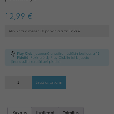
Kirjat
Suomi
12,99
€
Arkistoidut tuotteet
Alin hinta viimeisen 30 päivän ajalta:
12,99
€
Promotuotteet
Sovellukset
Play Club
-jäsenenä ansaitset tästäkin tuotteesta
13
Pistettä
! Rekisteröidy Play Clubiin tai kirjaudu
jäsensivuille kerätäksesi pisteitä.
Lisää ostoskoriin
Kuvaus
Lisätiedot
Toimitus