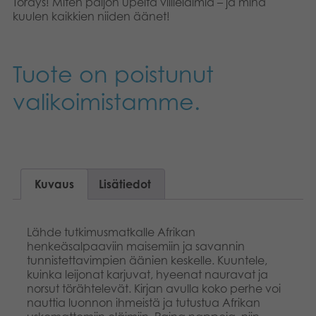
Töräys! Miten paljon upeita villieläimiä – ja minä
Kirjat
kuulen kaikkien niiden äänet!
Suomi
Arkistoidut tuotteet
Tuote on poistunut
Promotuotteet
valikoimistamme.
Sovellukset
Kuvaus
Lisätiedot
Lähde tutkimusmatkalle Afrikan
henkeäsalpaaviin maisemiin ja savannin
tunnistettavimpien äänien keskelle. Kuuntele,
kuinka leijonat karjuvat, hyeenat nauravat ja
norsut törähtelevät. Kirjan avulla koko perhe voi
nauttia luonnon ihmeistä ja tutustua Afrikan