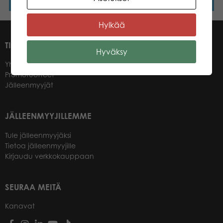
Lisää ostoskoriin
Lisää ostoskoriin
Hylkää
TIETOA MEISTÄ
Hyväksy
Yhteystiedot
Promotuotteet
Jälleenmyyjät
JÄLLEENMYYJILLEMME
Tule jälleenmyyjäksi
Tietoa jälleenmyyjille
Kirjaudu verkkokauppaan
SEURAA MEITÄ
Kanavat