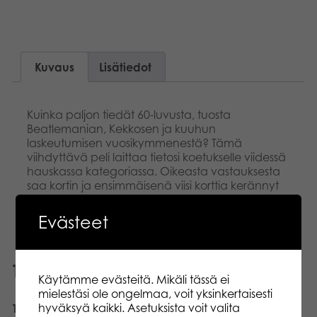
Kuvaus
Lisätiedot
Kuinka paljon tiedät 60-luvusta, tuosta
Beatlemanian, Kekkosen ja kuuhun
laskeutumisen vuosikymmenestä? Tämä
viihdyttävä peli laittaa tietosi koetukselle viidessä
hauskassa kategoriassa. Oikeasta vastauksesta
saa kortin ja ensimmäisenä viisi korttia kerännyt
pelaaja voittaa!
Evästeet
Tutustu myös
Käytämme evästeitä. Mikäli tässä ei
mielestäsi ole ongelmaa, voit yksinkertaisesti
hyväksyä kaikki. Asetuksista voit valita
Tactic Äiti Maa lautapeli
Tactic Opetellaan Kello