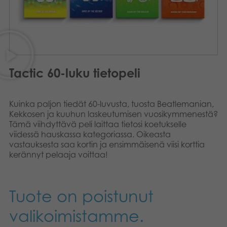
Kirjat
Suomi
Arkistoidut tuotteet
Promotuotteet
Tactic 60-luku tietopeli
Sovellukset
Kuinka paljon tiedät 60-luvusta, tuosta Beatlemanian,
Kekkosen ja kuuhun laskeutumisen vuosikymmenestä?
Tämä viihdyttävä peli laittaa tietosi koetukselle
viidessä hauskassa kategoriassa. Oikeasta
vastauksesta saa kortin ja ensimmäisenä viisi korttia
kerännyt pelaaja voittaa!
Tuote on poistunut
valikoimistamme.