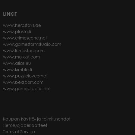
LINKIT
www.herostoys.de
www.plasto.fi
www.crimescene.net
www.gamestormstudio.com
www.lumostars.com
www.molkky.com
www.alias.eu
www.kimble.fi
www.puzzlelovers.net
www.bexsport.com
www.games.tactic.net
Kaupan käyttö- ja toimitusehdot
Tietosuojaperiaatteet
Terms of Service