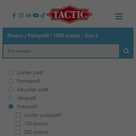
KAUPPA
Etusivu
/
Palapelit
/
1000 palaa
/ Sivu 3
Lasten pelit
AJANKOHTAISTA
Perhepelit
TACTIC
Lasten pelit
Aikuisten pelit
Tapa toimia
Perhepelit
YHTEYSTIEDOT
Aikuisten pelit
Ulkopelit
Vastuullisuus
Ota yhteyttä
PLAY CLUB
Ulkopelit
Palapelit
Reklamaatiot
Palapelit
0
Tarina
Sivustot
OSTOSKORI
Lasten palapelit
100 palaa
Lelut
Medialle
OMA TILI
200 palaa