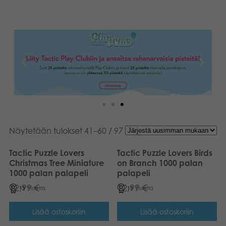
Näytetään tulokset 41–60 / 97
Tactic Puzzle Lovers
Tactic Puzzle Lovers Birds
Christmas Tree Miniature
on Branch 1000 palan
1000 palan palapeli
palapeli
12,99
€
12,99
€
13
Pistettä
13
Pistettä
Lisää ostoskoriin
Lisää ostoskoriin