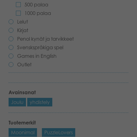
500 palaa
Kirjat
Suomi
1000 palaa
Lelut
Arkistoidut tuotteet
Kirjat
Promotuotteet
Penol kynät ja tarvikkeet
Svenskspråkiga spel
Sovellukset
Games in English
Outlet
Avainsanat
Joulu
yhdistely
Tuotemerkit
Moonimal
PuzzleLovers