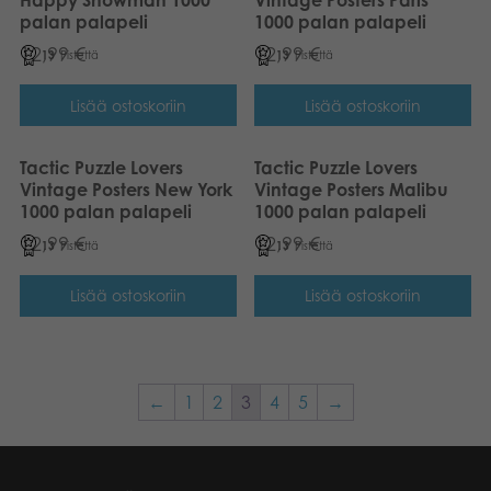
palan palapeli
1000 palan palapeli
12,99
€
12,99
€
13
Pistettä
13
Pistettä
Lisää ostoskoriin
Lisää ostoskoriin
Tactic Puzzle Lovers
Tactic Puzzle Lovers
Vintage Posters New York
Vintage Posters Malibu
1000 palan palapeli
1000 palan palapeli
12,99
€
12,99
€
13
Pistettä
13
Pistettä
Lisää ostoskoriin
Lisää ostoskoriin
←
1
2
3
4
5
→