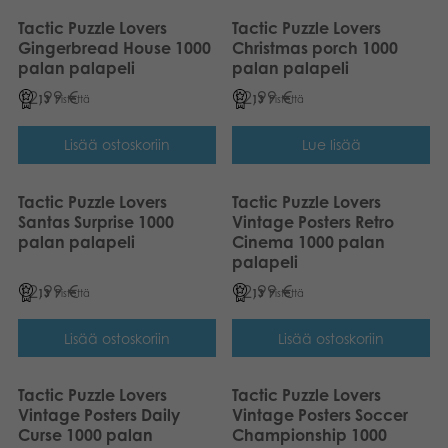
Tactic Puzzle Lovers
Tactic Puzzle Lovers
Gingerbread House 1000
Christmas porch 1000
palan palapeli
palan palapeli
12,99
€
12,99
€
13
Pistettä
13
Pistettä
Lisää ostoskoriin
Lue lisää
Tactic Puzzle Lovers
Tactic Puzzle Lovers
Santas Surprise 1000
Vintage Posters Retro
palan palapeli
Cinema 1000 palan
palapeli
12,99
€
12,99
€
13
Pistettä
13
Pistettä
Lisää ostoskoriin
Lisää ostoskoriin
Tactic Puzzle Lovers
Tactic Puzzle Lovers
Vintage Posters Daily
Vintage Posters Soccer
Curse 1000 palan
Championship 1000