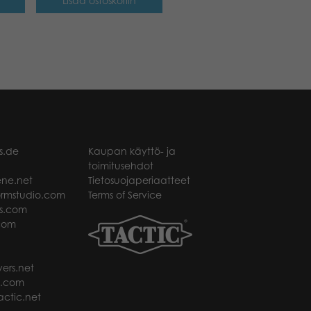
Lisää ostoskoriin
s.de
Kaupan käyttö- ja
toimitusehdot
ne.net
Tietosuojaperiaatteet
rmstudio.com
Terms of Service
s.com
com
ers.net
t.com
ctic.net