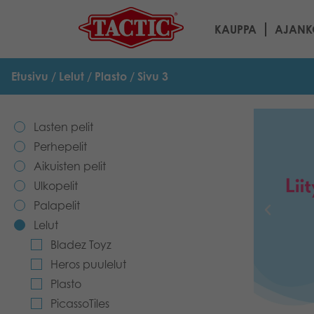
KAUPPA
AJANK
Etusivu
/
Lelut
/
Plasto
/ Sivu 3
Lasten pelit
Perhepelit
Aikuisten pelit
Ulkopelit
Palapelit
Lelut
Bladez Toyz
Heros puulelut
Plasto
PicassoTiles