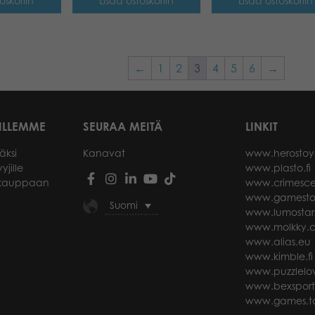
oskoriin
Lisää ostoskoriin
Lisää ostoskoriin
←
1
2
3
4
5
6
→
ILLEMME
SEURAA MEITÄ
LINKIT
äksi
Kanavat
www.herostoy
yjille
www.plasto.fi
okauppaan
www.crimesce
www.gamesto
Suomi
www.lumostar
www.molkky.
www.alias.eu
www.kimble.fi
www.puzzlelov
www.bexspor
www.games.ta