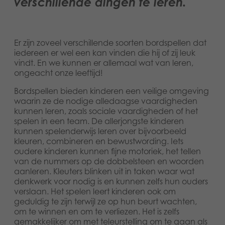
verschillende dingen te leren.
Dansk
Speelgoed
Français
Boeken
Er zijn zoveel verschillende soorten bordspellen dat
Norsk
iedereen er wel een kan vinden die hij of zij leuk
vindt. En we kunnen er allemaal wat van leren,
Apps
ongeacht onze leeftijd!
Polski
Gearchiveerde producten
Bordspellen bieden kinderen een veilige omgeving
Svenska
waarin ze de nodige alledaagse vaardigheden
kunnen leren, zoals sociale vaardigheden of het
spelen in een team. De allerjongste kinderen
kunnen spelenderwijs leren over bijvoorbeeld
kleuren, combineren en bewustwording. Iets
oudere kinderen kunnen fijne motoriek, het tellen
van de nummers op de dobbelsteen en woorden
aanleren. Kleuters blinken uit in taken waar wat
denkwerk voor nodig is en kunnen zelfs hun ouders
verslaan. Het spelen leert kinderen ook om
geduldig te zijn terwijl ze op hun beurt wachten,
om te winnen en om te verliezen. Het is zelfs
gemakkelijker om met teleurstelling om te gaan als