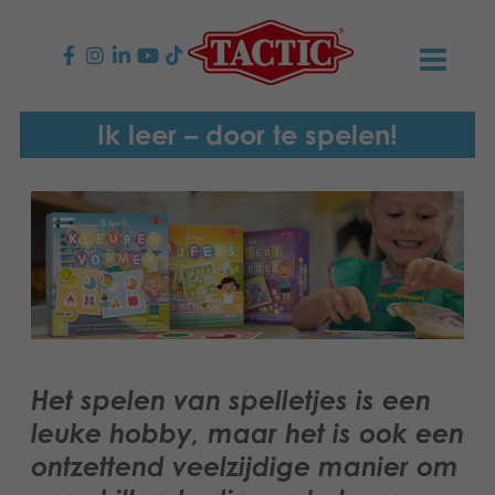
PRODUCTEN
Ik leer – door te spelen!
Kinderspellen
NIEUWS
Familiespellen
TACTIC
Volwassenspellen
Onze productbelofte
CONTACT
Selecta spellen
Verantwoordelijkheid
Contact opnemen
Nederlands
Het spelen van spelletjes is een
Buitenspellen
English
Ons verhaal
Links
leuke hobby, maar het is ook een
Suomi
ontzettend veelzijdige manier om
Puzzels
Media