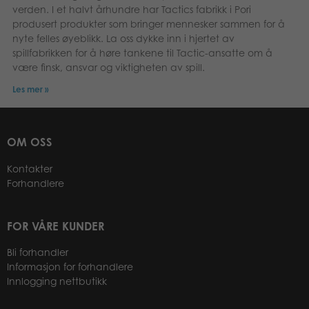
verden. I et halvt århundre har Tactics fabrikk i Pori
produsert produkter som bringer mennesker sammen for å
nyte felles øyeblikk. La oss dykke inn i hjertet av
spillfabrikken for å høre tankene til Tactic-ansatte om å
være finsk, ansvar og viktigheten av spill.
Les mer »
OM OSS
Kontakter
Forhandlere
FOR VÅRE KUNDER
Bli forhandler
Informasjon for forhandlere
Innlogging nettbutikk