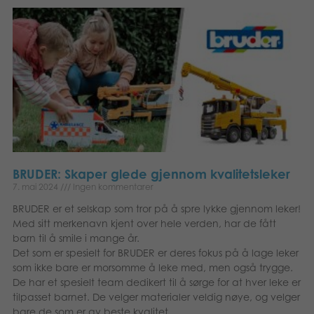
BRUDER: Skaper glede gjennom kvalitetsleker
7. mai 2024
Ingen kommentarer
BRUDER er et selskap som tror på å spre lykke gjennom leker!
Med sitt merkenavn kjent over hele verden, har de fått
barn til å smile i mange år.
Det som er spesielt for BRUDER er deres fokus på å lage leker
som ikke bare er morsomme å leke med, men også trygge.
De har et spesielt team dedikert til å sørge for at hver leke er
tilpasset barnet. De velger materialer veldig nøye, og velger
bare de som er av beste kvalitet.