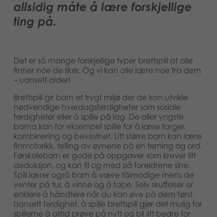
allsidig måte å lære forskjellige
Suomi
Bøker
ting på.
Dansk
Applikasjoner
Nederlands
Det er så mange forskjellige typer brettspill at alle
Arkiverte produkter
finner noe de liker. Og vi kan alle lære noe fra dem
Français
– uansett alder!
Polski
Brettspill gir barn et trygt miljø der de kan utvikle
nødvendige hverdagsferdigheter som sosiale
ferdigheter eller å spille på lag. De aller yngste
Svenska
barna kan for eksempel spille for å lære farger,
kombinering og bevissthet. Litt større barn kan lære
finmotorikk, telling av øynene på en terning og ord.
Førskolebarn er gode på oppgaver som krever litt
deduksjon, og kan til og med slå foreldrene sine.
Spill lærer også barn å være tålmodige mens de
venter på tur, å vinne og å tape. Selv skuffelser er
enklere å håndtere når du kan øve på dem først.
Uansett ferdighet, å spille brettspill gjør det mulig for
spillerne å alltid prøve på nytt og bli litt bedre for