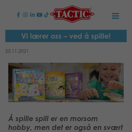
PRODUKTER
Vi lærer oss – ved å spille!
Barnespill
NYHETER
25.11.2021
Familiespill
TACTIC
Voksenspill
Etiske retningslinjer
KONTAKTER
Utespill og leker
Ansvarlighet
Kontakt oss
B2B-SHOP
Puslespill
Vår historie
Produktsider
Norsk
Å spille spill er en morsom
Leker
English
Media
hobby, men det er også en svært