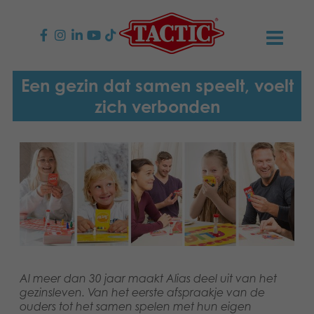
PRODUCTEN
Een gezin dat samen speelt, voelt
zich verbonden
Kinderspellen
NIEUWS
Familiespellen
TACTIC
Volwassenspellen
Onze productbelofte
CONTACT
Selecta spellen
Verantwoordelijkheid
Contact opnemen
Nederlands
Buitenspellen
Ons verhaal
Links
Al meer dan 30 jaar maakt Alias deel uit van het
gezinsleven. Van het eerste afspraakje van de
Puzzels
Media
ouders tot het samen spelen met hun eigen