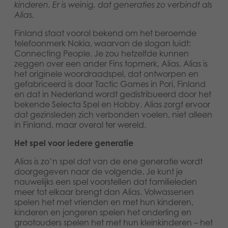
kinderen. Er is weinig, dat generaties zo verbindt als
Speelgoed
Alias.
Finland staat vooral bekend om het beroemde
Boeken
telefoonmerk Nokia, waarvan de slogan luidt:
Connecting People. Je zou hetzelfde kunnen
zeggen over een ander Fins topmerk, Alias. Alias is
Apps
het originele woordraadspel, dat ontworpen en
gefabriceerd is door Tactic Games in Pori, Finland
Gearchiveerde producten
en dat in Nederland wordt gedistribueerd door het
bekende Selecta Spel en Hobby. Alias zorgt ervoor
dat gezinsleden zich verbonden voelen, niet alleen
in Finland, maar overal ter wereld.
Het spel voor iedere generatie
Alias is zo’n spel dat van de ene generatie wordt
doorgegeven naar de volgende. Je kunt je
nauwelijks een spel voorstellen dat familieleden
meer tot elkaar brengt dan Alias. Volwassenen
spelen het met vrienden en met hun kinderen,
kinderen en jongeren spelen het onderling en
grootouders spelen het met hun kleinkinderen – het