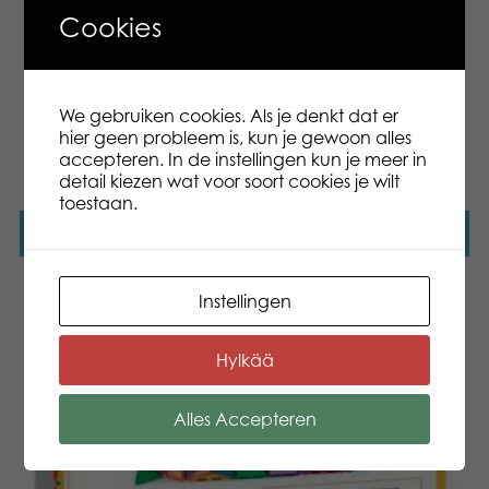
verbeelding van kinderen en helpt hen hun
Cookies
gedachten onder woorden te brengen. Een
spellenavond is ook een veilige plek om negatieve
en angstige levenszaken te bespreken.
We gebruiken cookies. Als je denkt dat er
hier geen probleem is, kun je gewoon alles
Verken het assortiment en ontdekt je favoriete Alias!
accepteren. In de instellingen kun je meer in
detail kiezen wat voor soort cookies je wilt
toestaan.
Nieuws
Instellingen
Hylkää
Alles Accepteren