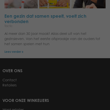
Een gezin dat samen speelt, voelt zich
verbonden
Tactic
Al meer dan 30 jaar maakt Alias deel uit van het
gezinsleven. Van het eerste afspraakje van de ouders tot
het samen spelen met hun
Lees verder »
OVER ONS
Contact
Retailers
VOOR ONZE WINKELIERS
Word retailer