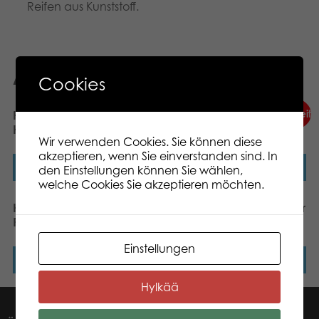
Reifen aus Kunststoff.
Ähnliche Produkte
Cookies
Neuheit
Neuheit
Heros Soft Neutrals
Heros Constructor Vario-
Holzbausteine 60 Stück
Fahrzeuge 70 Teile
Wir verwenden Cookies. Sie können diese
akzeptieren, wenn Sie einverstanden sind. In
Weiterlesen
Weiterlesen
den Einstellungen können Sie wählen,
welche Cookies Sie akzeptieren möchten.
Heros Constructor
Heros Constructor Bagger
Radlader 140 Teile
170 Teile
Einstellungen
Weiterlesen
Weiterlesen
Hylkää