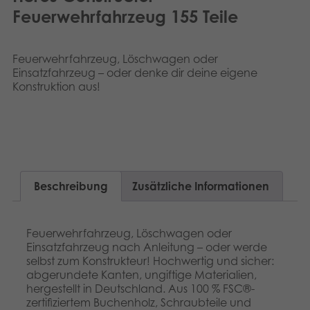
Dansk
Feuerwehrfahrzeug 155 Teile
Archivierte Produkte
Nederlands
Digitale Anwendungen
Feuerwehrfahrzeug, Löschwagen oder
Français
Einsatzfahrzeug – oder denke dir deine eigene
Konstruktion aus!
Norsk
Polski
Svenska
Beschreibung
Zusätzliche Informationen
Feuerwehrfahrzeug, Löschwagen oder
Einsatzfahrzeug nach Anleitung – oder werde
selbst zum Konstrukteur! Hochwertig und sicher:
abgerundete Kanten, ungiftige Materialien,
hergestellt in Deutschland. Aus 100 % FSC®-
zertifiziertem Buchenholz, Schraubteile und