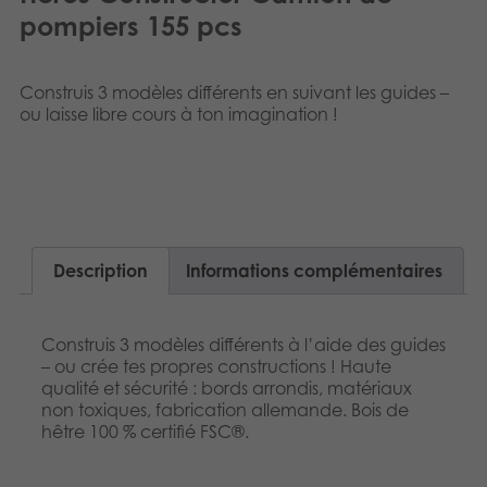
Dansk
pompiers 155 pcs
Produits archivés
Nederlands
Applications mobiles
Construis 3 modèles différents en suivant les guides –
Norsk
ou laisse libre cours à ton imagination !
Polski
Svenska
Deutsch
Description
Informations complémentaires
Construis 3 modèles différents à l’aide des guides
– ou crée tes propres constructions ! Haute
qualité et sécurité : bords arrondis, matériaux
non toxiques, fabrication allemande. Bois de
hêtre 100 % certifié FSC®.