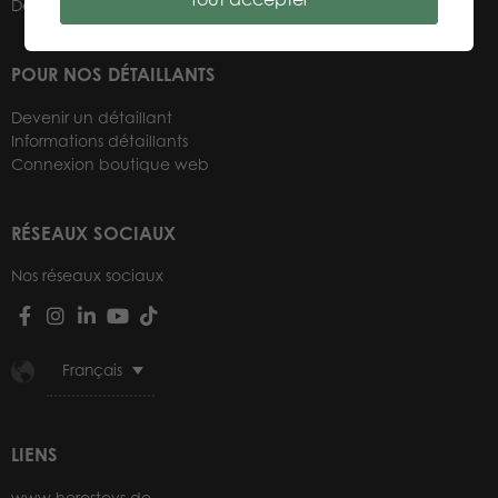
Détaillants
POUR NOS DÉTAILLANTS
Devenir un détaillant
Informations détaillants
Connexion boutique web
RÉSEAUX SOCIAUX
Nos réseaux sociaux
Français
LIENS
www.herostoys.de