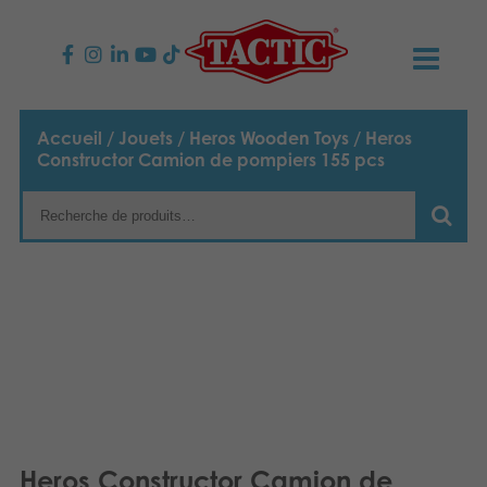
PRODUITS
Accueil
/
Jouets
/
Heros Wooden Toys
/ Heros
Constructor Camion de pompiers 155 pcs
Jeux enfants
NOUVEAUTÉS
Jeux famille
TACTIC
Jeux Adultes
Code de conduite
CONTACTS
Jeux d’extérieur
Responsabilité
Contactez nous
Français
Puzzles
English
Notre histoire
Liens
Suomi
Jouets
Média
Heros Constructor Camion de