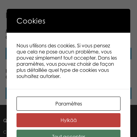
Produits similaires
Cookies
My First Game Heros
Heros Constructor
Cupcake Kingdom
Pelleteuse 170 pcs
Nous utilisons des cookies. Si vous pensez
que cela ne pose aucun problème, vous
Lire la suite
Lire la suite
pouvez simplement tout accepter. Dans les
paramètres, vous pouvez choisir de façon
plus détaillée quel type de cookies vous
Heros Play and Learn
Heros Blocs en bois
souhaitez autoriser.
Circuit de course
naturels et colorés 60 pcs
Lire la suite
Lire la suite
Paramètres
Hylkää
QUI SOMMES-NOUS ?
Contacts
Tout accepter