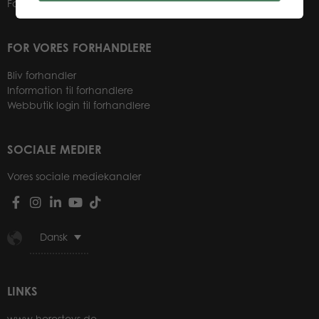
Forhandlere
FOR VORES FORHANDLERE
Bliv forhandler
Information til forhandlere
Webbutik login til forhandlere
SOCIALE MEDIER
Vores sociale mediekanaler
Dansk
LINKS
www.herostoys.de