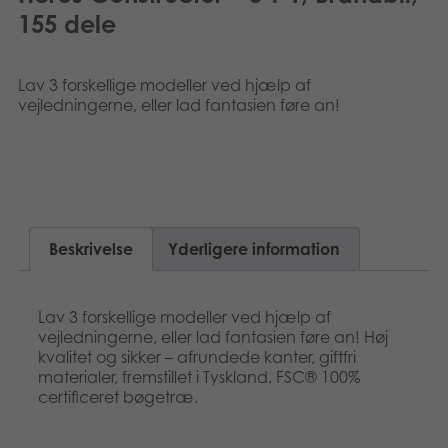
Suomi
155 dele
Bøger
Nederlands
Applikationer
Lav 3 forskellige modeller ved hjælp af
vejledningerne, eller lad fantasien føre an!
Français
Arkiverede produkter
Norsk
Polski
Svenska
Beskrivelse
Yderligere information
Deutsch
Lav 3 forskellige modeller ved hjælp af
vejledningerne, eller lad fantasien føre an! Høj
kvalitet og sikker – afrundede kanter, giftfri
materialer, fremstillet i Tyskland. FSC® 100%
certificeret bøgetræ.