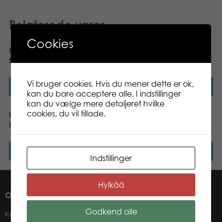
Relaterede varer
Cookies
Nyhed
Heros Constructor
Heros Constructor – 3-i-1,
tilbehørssæt 75 stk
Racerbil, 50 dele
Vi bruger cookies. Hvis du mener dette er ok,
Læs mere
Læs mere
kan du bare acceptere alle. I indstillinger
kan du vælge mere detaljeret hvilke
cookies, du vil tillade.
Heros Constructor – 6-i-1,
Heros Constructor – 4-i-1,
Hjullæsser, 140 dele
ATV, 110 dele
Læs mere
Læs mere
Indstillinger
Hylkää
OM OS
Godkend alle
Kontakter