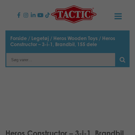
PRODUKTER
Forside
/
Legetøj
/
Heros Wooden Toys
/ Heros
Constructor – 3-i-1, Brandbil, 155 dele
Børnespil
NYHEDER
Familiespil
TACTIC
Voksenspil
Etisk kodeks
KONTAKTER
Udendørs spil
Ansvarlighed
Kontakt os
B2B-SHOP
Puslespil
Vores historie
Links
Dansk
Legetøj
English
Media
Heros Constructor – 3-i-1, Brandbil,