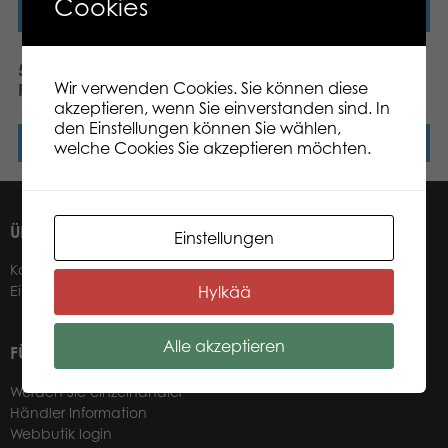
Cookies
Weiterlesen
Weiterlesen
Neuheit
500 pcs puzzle: Vintage
Amsterdam, Netherlands
Wir verwenden Cookies. Sie können diese
Paper Dolls
akzeptieren, wenn Sie einverstanden sind. In
den Einstellungen können Sie wählen,
Weiterlesen
Weiterlesen
welche Cookies Sie akzeptieren möchten.
ÜBER UNS
Einstellungen
Kontakt
Hylkää
Einzelhändler
Alle akzeptieren
FÜR UNSERE EINZELHÄNDLER
Werden Sie einzelhändler
Händler Information
Webbutik login