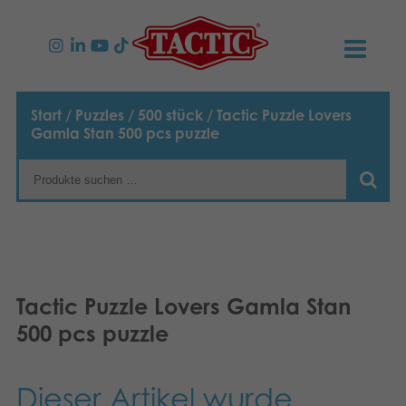
PRODUKTE
Start
/
Puzzles
/
500 stück
/ Tactic Puzzle Lovers
Gamla Stan 500 pcs puzzle
Spiele für Kinder
NEUIGKEITEN
Spiele für Familien
TACTIC
Spiele für Erwachsene
Verhaltensregeln
KONTAKT
Spiele für Draussen
Verantwortung
Kontaktieren Sie Uns
Deutsch
Tactic Puzzle Lovers Gamla Stan
500 pcs puzzle
Puzzles
English
Unsere Geschichte
Links
Suomi
Spielzeuge
Medien
Dieser Artikel wurde