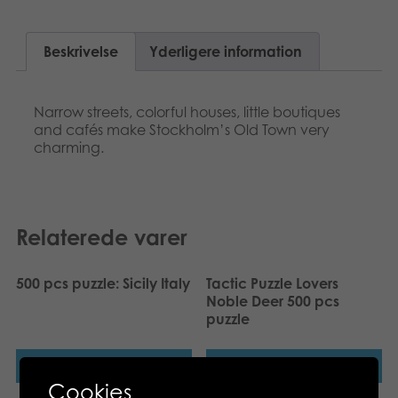
Suomi
Bøger
Beskrivelse
Yderligere information
Nederlands
Applikationer
Français
Narrow streets, colorful houses, little boutiques
Arkiverede produkter
and cafés make Stockholm’s Old Town very
Norsk
charming.
Polski
Svenska
Relaterede varer
Deutsch
500 pcs puzzle: Sicily Italy​
Tactic Puzzle Lovers
Noble Deer 500 pcs
puzzle
Læs mere
Læs mere
Cookies