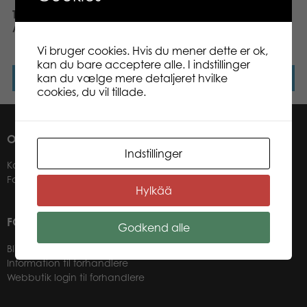
Tactic Ternet Ninja og
Tactic Puzzle Lovers Old
Asger Puzzle 500 pcs
Mills and Tulips 500 pcs
puzzle
Vi bruger cookies. Hvis du mener dette er ok,
kan du bare acceptere alle. I indstillinger
kan du vælge mere detaljeret hvilke
Læs mere
Læs mere
cookies, du vil tillade.
OM OS
Indstillinger
Kontakter
Forhandlere
Hylkää
FOR VORES FORHANDLERE
Godkend alle
Bliv forhandler
Information til forhandlere
Webbutik login til forhandlere