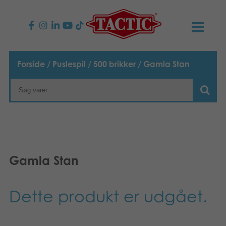
PRODUKTER
Forside
/
Puslespil
/
500 brikker
/ Gamla Stan
Børnespil
NYHEDER
Familiespil
TACTIC
Voksenspil
Etisk kodeks
KONTAKTER
Gamla Stan
Udendørs spil
Ansvarlighed
Kontakt os
B2B-SHOP
Puslespil
Vores historie
Links
Dansk
Dette produkt er udgået.
Legetøj
English
Media