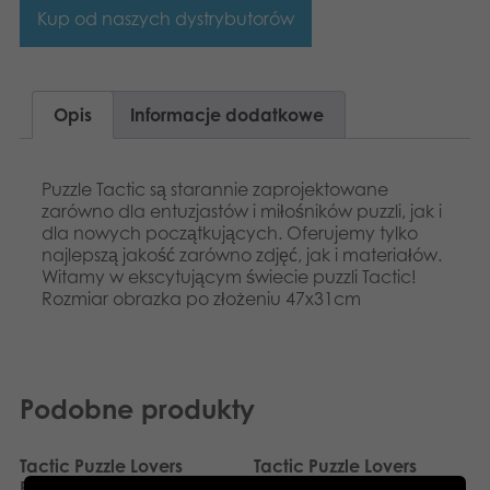
Dansk
Kup od naszych dystrybutorów
Aplikacje
Nederlands
Français
Opis
Informacje dodatkowe
Norsk
Puzzle Tactic są starannie zaprojektowane
Svenska
zarówno dla entuzjastów i miłośników puzzli, jak i
dla nowych początkujących. Oferujemy tylko
najlepszą jakość zarówno zdjęć, jak i materiałów.
Deutsch
Witamy w ekscytującym świecie puzzli Tactic!
Rozmiar obrazka po złożeniu 47x31cm
Podobne produkty
Tactic Puzzle Lovers
Tactic Puzzle Lovers
Burano 500 el. puzzle
Welcome to Las Vegas