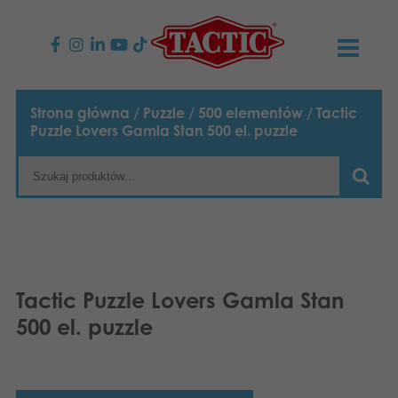
PRODUKTY
Strona główna
/
Puzzle
/
500 elementów
/ Tactic
Puzzle Lovers Gamla Stan 500 el. puzzle
Gry dla dzieci
AKTUALNOŚCI
Gry rodzinne
TACTIC
Gry dla dorosłych
Zasady postępowania
KONTAKT
Gry plenerowe
Odpowiedzialność
Napisz do nas
Polski
Tactic Puzzle Lovers Gamla Stan
500 el. puzzle
Puzzle
English
Nasza historia
Strony internetowe
Suomi
Zabawki
Media