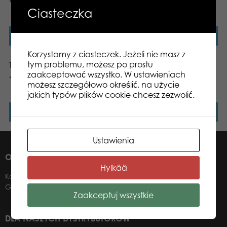
500 el. puzzle
Ciasteczka
Dowiedz się więcej
Dowiedz się więcej
Korzystamy z ciasteczek. Jeżeli nie masz z
tym problemu, możesz po prostu
Tactic Puzzle Lovers
Tactic Puzzle Lovers
zaakceptować wszystko. W ustawieniach
Jaguar 500 el. puzzle
Holiday Hounds 500 el.
możesz szczegółowo określić, na użycie
puzzle
jakich typów plików cookie chcesz zezwolić.
Dowiedz się więcej
Dowiedz się więcej
Ustawienia
O NAS
Hylkää
Kontakt
Gdzie kupić?
Zaakceptuj wszystkie
DLA NASZYCH DYSTRYBUTORÓW